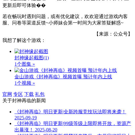
更新后即可体验��
若在畅玩时遇到问题，或有优化建议，欢欢迎通过游戏内客
服、问卷等渠道反馈~小师妹会第一时间为大家答疑解惑~
【来源：公众号】
我想了解这个游戏：
封神缘起截图
(1)
1个图集 »
金山游戏《封神再临》视频首曝 预计年内上线
1个视频 »
官网
专区
下载
礼包
关于
封神再临
的新闻
《封神再临》明日更新|全新跨服竞技玩法即将来袭！
2025-09-19
《封神再临》明日更新|99级等级上限即将开放，资源产
出暴涨！
2025-08-20