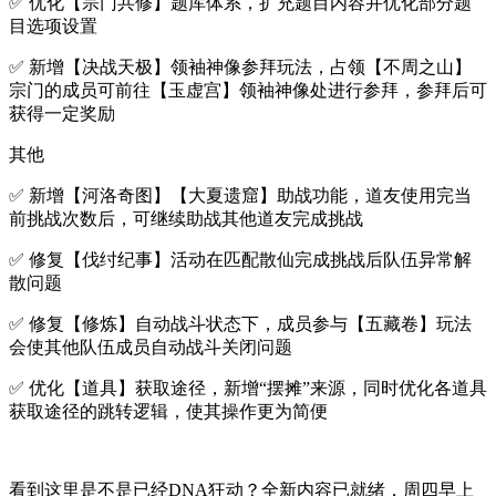
✅ 优化【宗门共修】题库体系，扩充题目内容并优化部分题
目选项设置
✅ 新增【决战天极】领袖神像参拜玩法，占领【不周之山】
宗门的成员可前往【玉虚宫】领袖神像处进行参拜，参拜后可
获得一定奖励
其他
✅ 新增【河洛奇图】【大夏遗窟】助战功能，道友使用完当
前挑战次数后，可继续助战其他道友完成挑战
✅ 修复【伐纣纪事】活动在匹配散仙完成挑战后队伍异常解
散问题
✅ 修复【修炼】自动战斗状态下，成员参与【五藏卷】玩法
会使其他队伍成员自动战斗关闭问题
✅ 优化【道具】获取途径，新增“摆摊”来源，同时优化各道具
获取途径的跳转逻辑，使其操作更为简便
看到这里是不是已经DNA狂动？全新内容已就绪，周四早上