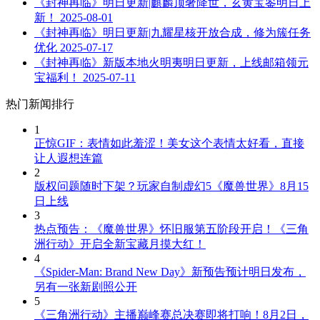
《封神再临》明日更新|麒麟顶奢降世，玄黄宝鉴明日上
新！
2025-08-01
《封神再临》明日更新|九耀星核开放合成，修为簇任务
优化
2025-07-17
《封神再临》新版本地火明夷明日更新，上线邮箱领元
宝福利！
2025-07-11
热门新闻排行
1
正惊GIF：表情如此羞涩！美女这个表情太好看，直接
让人遐想连篇
2
版权问题随时下架？玩家自制虚幻5《魔兽世界》8月15
日上线
3
热点预告：《魔兽世界》怀旧服第五阶段开启！《三角
洲行动》开启全新宝藏月摸大红！
4
《Spider-Man: Brand New Day》新预告预计明日发布，
另有一张新剧照公开
5
《三角洲行动》主播巅峰赛总决赛即将打响！8月2日，