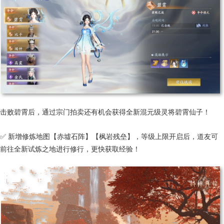
击败碧霄后，通过宗门拍卖还有机会获得全新混元级灵将碧霄仙子！
✅ 新增修炼地图【赤墟石阵】【枫岩残垒】，等级上限开启后，道友可
前往全新试炼之地进行修行，更快获取经验！