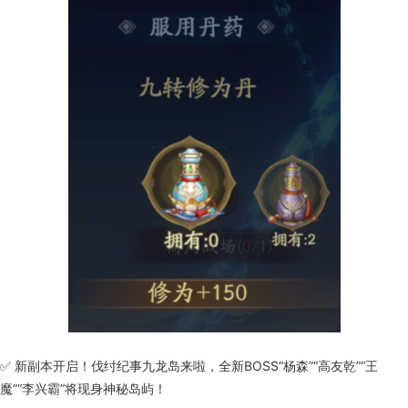
✅ 新副本开启！伐纣纪事九龙岛来啦，全新BOSS“杨森”“高友乾”“王
魔”“李兴霸”将现身神秘岛屿！