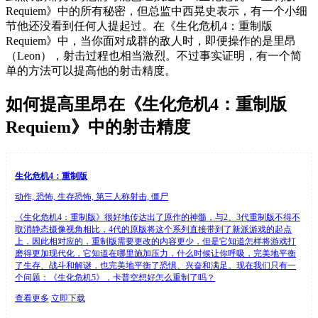
Requiem》中的所有秘密，但总监中西晃史表示，有一个小细
节他还没看到任何人提起过。在《生化危机4：重制版
Requiem》中，当你面对成群的敌人时，即便操作的是里昂
（Leon），射击过程也相当激烈。不过事实证明，有一个简
单的方法可以提高他的射击精度。
如何提高里昂在《生化危机4：重制版
Requiem》中的射击精度
生化危机4：重制版
动作, 恐怖, 生存恐怖, 第三人称射击, 僵尸
《生化危机4：重制版》很好地传达出了原作的神髓，与2、3代重制版不得不
取消静态摄像视角相比，4代的原版将这个系列直接带到了新派游戏的起点
上，因此相对应的，重制版需要更改的内容更少，但是它知道怎样将游戏打
磨得更加现代化，它知道在哪里施加压力，什么时候让你呼吸，完美地平衡
了生存、战斗和解谜，也完美地平衡了恐惧、兴奋和满足。现在我们只有一
个问题：《生化危机5》，卡普空想好怎么重制了吗？
查看更多
立即下载