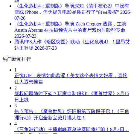
29
《生化危机4：重制版》导演深知《装甲核心2》中没有
雪或 iPhone，但为提升电影品质进行了“自由发挥”
2026-
07-26
《生化危机4：重制版》导演 Zach Cregger 透露，主演
Austin Abrams 在拍摄预告片中的丧尸戏份时险些丧命
2026-07-23
腾讯FPS大作《暗区突围》联动《生化危机4》！里昂艾
达王登场
2026-07-23
热门新闻排行
1
正惊GIF：表情如此羞涩！美女这个表情太好看，直接
让人遐想连篇
2
版权问题随时下架？玩家自制虚幻5《魔兽世界》8月15
日上线
3
热点预告：《魔兽世界》怀旧服第五阶段开启！《三角
洲行动》开启全新宝藏月摸大红！
4
《三角洲行动》主播巅峰赛总决赛即将打响！8月2日，