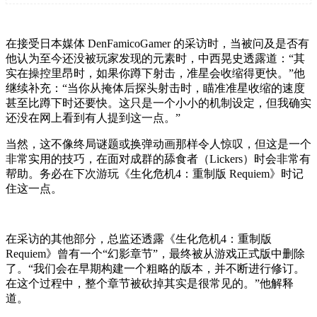
在接受日本媒体 DenFamicoGamer 的采访时，当被问及是否有
他认为至今还没被玩家发现的元素时，中西晃史透露道：“其
实在操控里昂时，如果你蹲下射击，准星会收缩得更快。”他
继续补充：“当你从掩体后探头射击时，瞄准准星收缩的速度
甚至比蹲下时还要快。这只是一个小小的机制设定，但我确实
还没在网上看到有人提到这一点。”
当然，这不像终局谜题或换弹动画那样令人惊叹，但这是一个
非常实用的技巧，在面对成群的舔食者（Lickers）时会非常有
帮助。务必在下次游玩《生化危机4：重制版 Requiem》时记
住这一点。
在采访的其他部分，总监还透露《生化危机4：重制版
Requiem》曾有一个“幻影章节”，最终被从游戏正式版中删除
了。“我们会在早期构建一个粗略的版本，并不断进行修订。
在这个过程中，整个章节被砍掉其实是很常见的。”他解释
道。