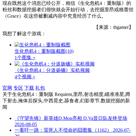
现在既然这个消息已经公开，相信《生化危机4：重制版》的
粉丝和数据挖掘者们很快就会开始行动，去挖掘里昂或格蕾丝
（Grace）在这些被删减内容中究竟经历了什么。
【来源：thgamer】
我想了解这个游戏：
生化危机4：重制版截图
(10)
1个图集 »
《生化危机4：分道扬镳》实机视频
4个视频 »
官网
专区
下载
礼包
关于
生化危机4：重制版 Requiem,里昂,射击精度,瞄准准星,蹲
下射击,掩体后探头,中西晃史,舔食者,幻影章节,数据挖掘
的新
闻
《守望先锋》新英雄D.Mon亮相 D.Va昔日队友终登场
2026-08-05
一看吓一跳：雷死人不偿命的囧图集（1162）
2026-07-