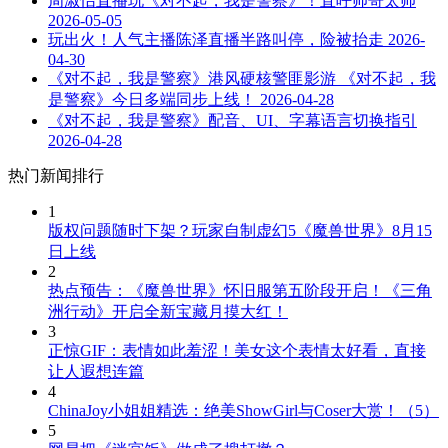
周淑怡直播玩《对不起，我是警察》！直呼帅哥太帅
2026-05-05
玩出火！人气主播陈泽直播半路叫停，险被抬走
2026-
04-30
《对不起，我是警察》港风硬核警匪影游 《对不起，我
是警察》今日多端同步上线！
2026-04-28
《对不起，我是警察》配音、UI、字幕语言切换指引
2026-04-28
热门新闻排行
1
版权问题随时下架？玩家自制虚幻5《魔兽世界》8月15
日上线
2
热点预告：《魔兽世界》怀旧服第五阶段开启！《三角
洲行动》开启全新宝藏月摸大红！
3
正惊GIF：表情如此羞涩！美女这个表情太好看，直接
让人遐想连篇
4
ChinaJoy小姐姐精选：绝美ShowGirl与Coser大赏！（5）
5