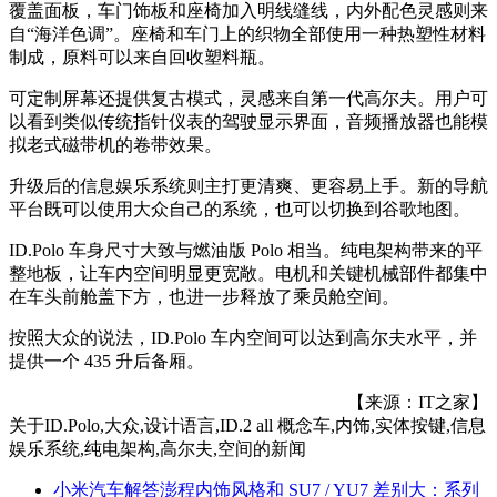
覆盖面板，车门饰板和座椅加入明线缝线，内外配色灵感则来
自“海洋色调”。座椅和车门上的织物全部使用一种热塑性材料
制成，原料可以来自回收塑料瓶。
可定制屏幕还提供复古模式，灵感来自第一代高尔夫。用户可
以看到类似传统指针仪表的驾驶显示界面，音频播放器也能模
拟老式磁带机的卷带效果。
升级后的信息娱乐系统则主打更清爽、更容易上手。新的导航
平台既可以使用大众自己的系统，也可以切换到谷歌地图。
ID.Polo 车身尺寸大致与燃油版 Polo 相当。纯电架构带来的平
整地板，让车内空间明显更宽敞。电机和关键机械部件都集中
在车头前舱盖下方，也进一步释放了乘员舱空间。
按照大众的说法，ID.Polo 车内空间可以达到高尔夫水平，并
提供一个 435 升后备厢。
【来源：IT之家】
关于
ID.Polo,大众,设计语言,ID.2 all 概念车,内饰,实体按键,信息
娱乐系统,纯电架构,高尔夫,空间
的新闻
小米汽车解答澎程内饰风格和 SU7 / YU7 差别大：系列