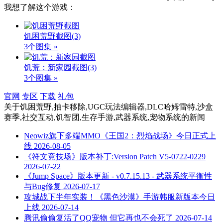
我想了解这个游戏：
饥困荒野截图
(3)
3个图集 »
饥荒：新家园截图
(3)
3个图集 »
官网
专区
下载
礼包
关于
饥困荒野,抽卡移除,UGC玩法编辑器,DLC哈姆雷特,沙盒
赛季,社交互动,饥智团,生存手游,武器系统,宠物系统
的新闻
Neowiz旗下多端MMO《王国2：烈焰战场》今日正式上
线
2026-08-05
《符文竞技场》版本补丁:Version Patch V5-0722-0229
2026-07-22
《Jump Space》版本更新 - v0.7.15.13 - 武器系统平衡性
与Bug修复
2026-07-17
攻城战下半年实装！《黑色沙漠》手游韩服新版本今日
上线
2026-07-14
腾讯偷偷复活了QQ宠物 但它再也不会死了
2026-07-14