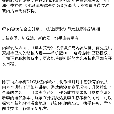
破的武器和宠物，通过消耗沙盒材料就能免费完成突破，不再
和付费挂钩;卡池系统整体变更为兑换商店，兑换道具通过游
戏内活跃免费获得。
02 内容玩法全面升级，《饥困荒野》"玩法编辑器"亮相
1)新赛季、新玩法、新武器，饥手应有尽有
内容玩法方面，《饥困荒野》将持续扩充内容深度。首先是玩
家期待已久的移植内容——单机版DLC“哈姆雷特”已获授权，
目前正在积极筹备中，更多饥荒联机版的内容移植也已加入开
发日程。
除了纳入单机DLC移植内容外，制作组针对手游独有的玩法
内容也进行了详细的讲解。游戏的沙盒赛季玩法，升级推出了
全新的内容——《绿洲之诗》，作为此前测试版《熔炎之夏》
赛季的迭代版本，玩家在开启炎热夏季生存考验的同时，可以
探索全新的绿洲温泉地形，结识有趣的NPC、接受任务、学习
酿造技术、解锁全新配方。