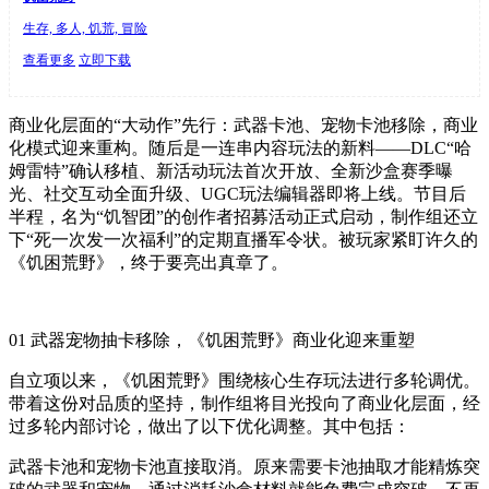
生存, 多人, 饥荒, 冒险
查看更多
立即下载
商业化层面的“大动作”先行：武器卡池、宠物卡池移除，商业
化模式迎来重构。随后是一连串内容玩法的新料——DLC“哈
姆雷特”确认移植、新活动玩法首次开放、全新沙盒赛季曝
光、社交互动全面升级、UGC玩法编辑器即将上线。节目后
半程，名为“饥智团”的创作者招募活动正式启动，制作组还立
下“死一次发一次福利”的定期直播军令状。被玩家紧盯许久的
《饥困荒野》，终于要亮出真章了。
01 武器宠物抽卡移除，《饥困荒野》商业化迎来重塑
自立项以来，《饥困荒野》围绕核心生存玩法进行多轮调优。
带着这份对品质的坚持，制作组将目光投向了商业化层面，经
过多轮内部讨论，做出了以下优化调整。其中包括：
武器卡池和宠物卡池直接取消。原来需要卡池抽取才能精炼突