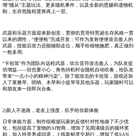
增“随从”主题玩法、更多随机事件，以及全新的恩赐和遗物机
制，生存危险程度将再上一层。
武器和乐器方面迎来新创意，贯彻饥荒哥特荒诞生存风格一贯
以来的调性，“便便枪”完成开发：可作为发射便便攻击敌人的
武器，技能后坐力还能辅助走位，顺手给植物施肥，真正做到
一枪多用;
“卡祖笛”作为团队向远程武器，吹出音符攻击敌人，为队友提
供增益——但也要小心，角色待机时会随机自动吹奏，给队友
带来“一点小小的精神污染”。除了能攻击的卡祖笛，游戏还加
入了莱雅琴、唢呐、木琴和小提琴等其他乐器，玩家随时可以
和朋友来一段即兴合奏。
2)新人不迷路，老友上强度，饥手给你新体验
日常体验方面，制作组根据玩家的反馈针对性地做了不少优
化，包括提高了宠物的AI智商，增加了见闻满级后的循环奖
励，加入特质养成回退，上线新鲜度交易行，增加了低SAN