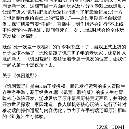
周更新一次。这档节目一方面向玩家及时分享游戏上线进度，
让没有进入“饥智团”服的玩家也能随时了解最新进展;另一方
面也是制作组给自己上的“紧箍咒”——通过定期直播自我督
促，保证研发节奏“不鸽”。直播中，制作组还会进行“不上线
不许死”的生存挑战，期间每死亡一次，上线时就会给全体玩
家发放一次福利。
既然“死一次发一次福利”的军令状都立下了，游戏正式上线的
日子应该不远了。无论是跟了饥荒IP多年的老玩家，还是刚入
坑的新人，《饥困荒野》都还留着专属于饥友的位置，让我们
一起从第一个黑夜活下去。
关于《饥困荒野》
《饥困荒野》是由Klei正版授权、腾讯发行运营的多人冒险生
存手游手游，基于经典PC版《饥荒：联机版》的多人生存冒
险核心体验开发。游戏延续了原作暗黑哥特荒诞画风，并围绕
开放世界探索、家园建造、多人联机等核心玩法，进行了针对
移动端的操作适配与内容优化，致力于在手机端还原原汁原味
的《饥荒》生存体验。
【来源：3DM】