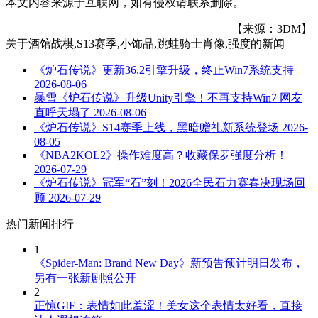
本文内容来源于互联网，如有侵权请联系删除。
【来源：3DM】
关于
酒馆战棋,S13赛季,小饰品,跳蛙骑士肖像,强度
的新闻
《炉石传说》更新36.2引擎升级，终止Win7系统支持
2026-08-06
暴雪《炉石传说》升级Unity引擎！不再支持Win7 网友
直呼天塌了
2026-08-06
《炉石传说》S14赛季上线，黑暗赠礼新系统登场
2026-
08-05
《NBA2KOL2》操作难度高？收藏保罗强度分析！
2026-07-29
《炉石传说》冠军“石”刻！2026全民石力赛春决现场回
顾
2026-07-29
热门新闻排行
1
《Spider-Man: Brand New Day》新预告预计明日发布，
另有一张新剧照公开
2
正惊GIF：表情如此羞涩！美女这个表情太好看，直接