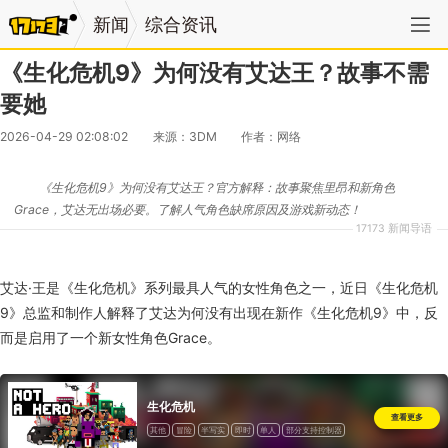
新闻
综合资讯
《生化危机9》为何没有艾达王？故事不需
要她
2026-04-29 02:08:02
来源：3DM
作者：网络
《生化危机9》为何没有艾达王？官方解释：故事聚焦里昂和新角色
Grace，艾达无出场必要。了解人气角色缺席原因及游戏新动态！
17173 新闻导语
艾达·王是《生化危机》系列最具人气的女性角色之一，近日《生化危机
9》总监和制作人解释了艾达为何没有出现在新作《生化危机9》中，反
而是启用了一个新女性角色Grace。
生化危机
查看更多
其他
冒险
半写实
即时
单人
部分支持控制器
一次性付费