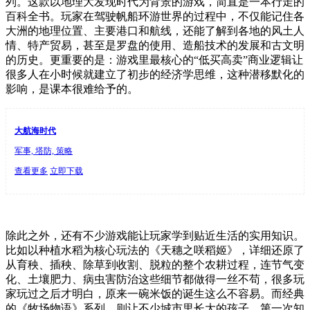
列。这款以地理大发现时代为背景的游戏，简直是一本行走的
百科全书。玩家在驾驶帆船环游世界的过程中，不仅能记住各
大洲的地理位置、主要港口和航线，还能了解到各地的风土人
情、特产贸易，甚至是罗盘的使用、造船技术的发展和古文明
的历史。更重要的是：游戏里最核心的“低买高卖”商业逻辑让
很多人在小时候就建立了初步的经济学思维，这种潜移默化的
影响，是课本很难给予的。
大航海时代
军事, 塔防, 策略
查看更多
立即下载
除此之外，还有不少游戏能让玩家学到贴近生活的实用知识。
比如以种植水稻为核心玩法的《天穗之咲稻姬》，详细还原了
从育秧、插秧、除草到收割、脱粒的整个农耕过程，连节气变
化、土壤肥力、病虫害防治这些细节都做得一丝不苟，很多玩
家玩过之后才明白，原来一碗米饭的诞生这么不容易。而经典
的《牧场物语》系列，则让不少城市里长大的孩子，第一次知