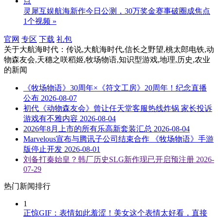
灵犀互娱航海新作今日公测，30万奖金赛事破圈成焦点
1个视频 »
官网
专区
下载
礼包
关于
大航海时代：传说,大航海时代,信长之野望,桃太郎电铁,动
物森友会,天穗之咲稻姬,牧场物语,知识型游戏,地理,历史,农业
的新闻
《牧场物语》30周年×《符文工房》20周年！纪念直播
公布
2026-08-07
初代《动物森友会》曾让任天堂客服热线炸锅 家长投诉
游戏有不雅内容
2026-08-04
2026年8月上市的所有乐高新套装汇总
2026-08-04
Marvelous宣布与腾讯子公司结束合作 《牧场物语》手游
版停止开发
2026-08-01
刘备打秦始皇？韩厂历史SLG新作现已开启预注册
2026-
07-29
热门新闻排行
1
正惊GIF：表情如此羞涩！美女这个表情太好看，直接