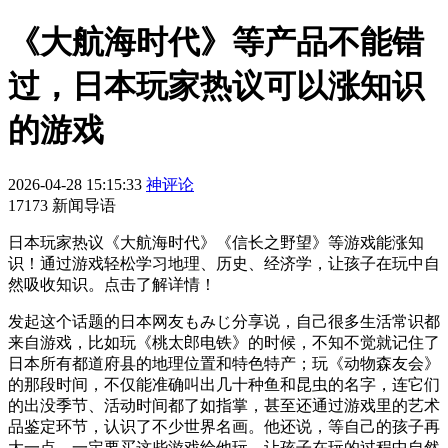
《大航海时代》等产品不能错
过，日本玩家热议可以涨知识
的游戏
2026-04-28 15:15:33
神评论
17173 新闻导语
日本玩家热议《大航海时代》《信长之野望》等游戏能涨知
识！通过游戏轻松学习地理、历史、经济学，让孩子在玩中自
然吸收知识。点击了解详情！
发起这个话题的日本网友もみじ分享说，自己很多生活常识都
来自游戏，比如玩《桃太郎电铁》的时候，不知不觉就记住了
日本所有都道府县的地理位置和特色特产；玩《动物森友会》
的那段时间，不仅能准确叫出几十种鱼和昆虫的名字，连它们
的出没季节、活动时间都了如指掌，甚至还通过游戏里的艺术
品鉴定环节，认识了不少世界名画。他还说，等自己的孩子再
大一点，一定要买这些游戏给他玩，让孩子在玩的过程中自然