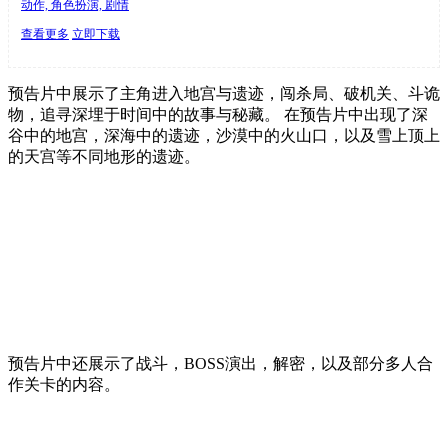
动作, 角色扮演, 剧情
查看更多
立即下载
预告片中展示了主角进入地宫与遗迹，闯杀局、破机关、斗诡
物，追寻深埋于时间中的故事与秘藏。 在预告片中出现了深
谷中的地宫，深海中的遗迹，沙漠中的火山口，以及雪上顶上
的天宫等不同地形的遗迹。
预告片中还展示了战斗，BOSS演出，解密，以及部分多人合
作关卡的内容。