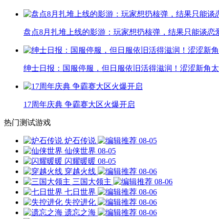
盘点8月扎堆上线的影游：玩家想扔核弹，结果只能谈恋
绅士日报：国服停服，但日服依旧活得滋润！涩涩新角太
17周年庆典 争霸赛大区火爆开启
热门测试游戏
炉石传说
08-05
仙侠世界
08-05
闪耀暖暖
08-05
穿越火线
08-06
三国大领主
08-06
七日世界
08-06
失控进化
08-06
遗忘之海
08-06