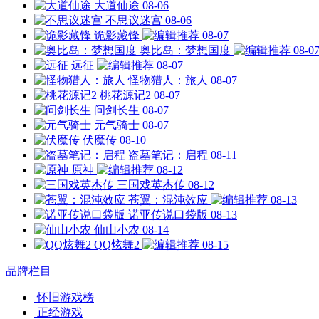
大道仙途
08-06
不思议迷宫
08-06
诡影藏锋
08-07
奥比岛：梦想国度
08-0
远征
08-07
怪物猎人：旅人
08-07
桃花源记2
08-07
问剑长生
08-07
元气骑士
08-07
伏魔传
08-10
盗墓笔记：启程
08-11
原神
08-12
三国戏英杰传
08-12
苍翼：混沌效应
08-13
诺亚传说口袋版
08-13
仙山小农
08-14
QQ炫舞2
08-15
品牌栏目
怀旧游戏榜
正经游戏