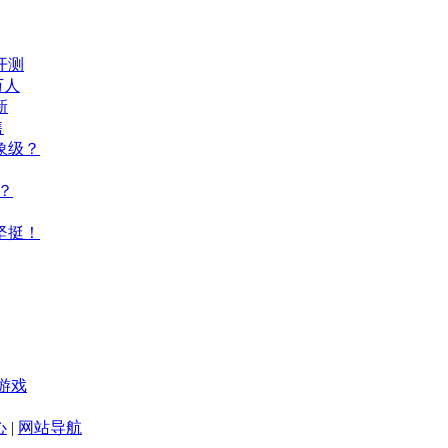
开测
万人
新
售
象级？
？
坚挺！
游戏
心
|
网站导航