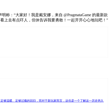
大家好！我是戴安娜，来自 @PragmataGame 的最新款
吧！看上去有点吓人，但休告诉我要勇敢！一起开开心心地玩吧！”
次足够温暖、足够过瘾的回归，而对于新玩家而言，这也是一个了解这一历史悠久