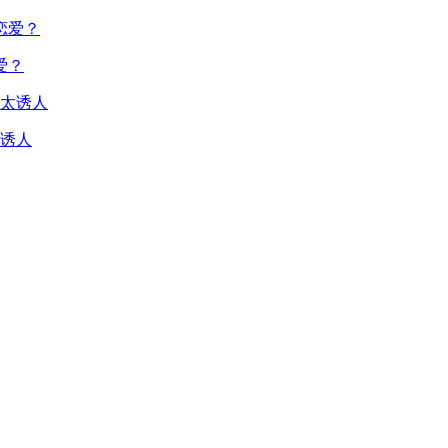
爱？
诱人