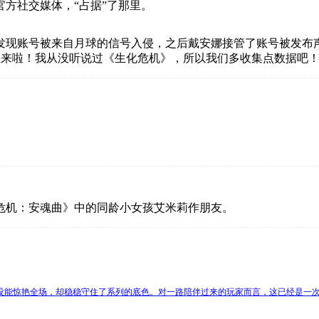
方社交媒体，“占据”了那里。
号被来自月球的信号入侵，之后戴安娜接管了账号被发布声明称：“
跑到这里来啦！我从没听说过《生化危机》，所以我们多收集点数据
危机：安魂曲》中的同龄小女孩艾米莉作朋友。
它没能惊艳全场，却稳稳守住了系列的底色。对一路陪伴过来的玩家而言，这已经是一