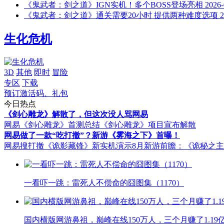
《鬼武者：剑之道》IGN实机！多个BOSS登场亮相
2026-
《鬼武者：剑之道》通关需要20小时 提供两种难度选项
2
生化危机
3D
其他
即时
冒险
专区
下载
预订激活码、礼包
今日热点
《剑心雕龙》解散了，但这次没人骂网易
网易《剑心雕龙》首测总结
《剑心雕龙》项目宣布解散
网易做了一款“吃打撤”？新游《雾海之下》首曝！
网易搜打撤《诡影藏锋》新实机演示
8月新游前瞻：《诡秘之
一看吓一跳：雷死人不偿命的囧图集（1170）
国内横版网游鼻祖，巅峰在线150万人，三个月赚了1.19