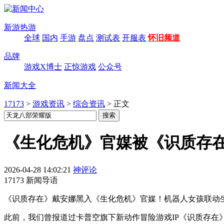
新游热游
全球
国内
手游
盘点
测试表
开服表
怀旧频道
品牌
游戏X博士
正惊游戏
公众号
新闻大全
17173
>
游戏资讯
>
综合资讯
>
正文
《生化危机》官媒被《识质存在
2026-04-28 14:02:21
神评论
17173 新闻导语
《识质存在》戴安娜黑入《生化危机》官媒！机器人女孩联动生
此前，我们曾报道过卡普空旗下新动作冒险游戏IP《识质存在