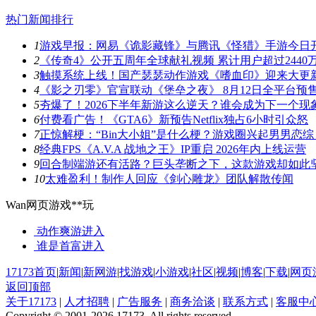
热门新闻排行
1
游戏早报：网易《诡影藏锋》与腾讯《怪猎》手游今日
2
《传奇4》公开五周年全球献礼视频 累计用户超过2440
3
触摸系统上线！国产瑟瑟动作游戏《嗜血印》迎来大更
4
《影之刃零》官宣联动《堡垒之夜》 8月12日全平台预
5
夯爆了！2026下半年新游这么逆天？谁会成为下一个现
6
付费看广告！《GTA6》新预告Netflix独占6小时引众怒
7
正惊解梗：“Bin大小姐”是什么梗？游戏圈兴起男男恋综
8
经典FPS《A.V.A 战地之王》IP重启 2026年内上线运营
9
回合制端游还有活路？巨头垄断之下，这款游戏却如此
10
太难盈利！制作人回应《剑心雕龙》团队解散传闻
Wan网页游戏**玩
动作爽游
进入
谁是首富
进入
17173首页
|
新闻
|
新网游
|
找游戏
|
小游戏
|
社区
|
视频
|
博客
|
下载
|
网页
返回顶部
关于17173
|
人才招聘
|
广告服务
|
商务洽谈
|
联系方式
|
客服中
Copyright © 2001-2026 17173. All rights reserved.