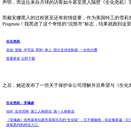
声明，而这位来自月球的访客如今甚至黑入隔壁《生化危机》官
而戴安娜黑入的过程甚至还有前情提要，作为美国特工的雪莉发现账
Pragmata！我黑进了这个奇怪的“浣熊市”标志，结果就
生化危机
其他, 冒险, 半写实, 即时, 单人, 部分支持控制器, 一次性付费
查看更多
立即下载
之后，她还发布了一些关于保护伞公司理解并且希望与《生化
生化危机：安魂曲
动作, 生存恐怖, 第三人称射击, 第一人称射击
《安魂曲》依然葆有玩家所喜闻乐见的“生化味” ，它不够极致，却足够真诚；
游戏系列的绝佳入口..