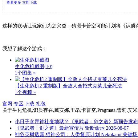
查看更多
立即下载
这样的联动让玩家们为之兴奋，猜测卡普空可能计划将《识质存
我想了解这个游戏：
生化危机截图
(10)
1个图集 »
【生化危机2 重制版】全敌人全招式克莱儿全死法
1个视频 »
官网
专区
下载
礼包
关于
生化危机,识质存在,戴安娜,里昂,卡普空,Pragmata,雪莉,艾
小日子参拜神社变地狱？《鬼武者：剑之道》新预告发布
《鬼武者：剑之道》最新宣传片 斩断命运
2026-08-07
神谷英树透露 猫神公司：人类复原计划 Nekokami 关