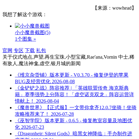
【来源：wowhead】
我想了解这个游戏：
小小魔兽截图
(5)
1个图集 »
官网
专区
下载
礼包
关于
仪式地点,声望,再生宝珠,小型宝藏,Rae'ana,Vornin 中士,稀
有敌人,魔法神龛,虚空,银月城
的新闻
《维京杂货铺》版本更新 - V0.3.70 - 修复伊登的苹果
BUG及经营优化
2026-08-08
《金铲铲之战》阵容推荐 | 「英雄联盟传奇 海克斯典
籍」赛季强势上分阵容！「虚空诺克双龙」阵容运营详
情献上！
2026-08-04
《魔兽世界》【正式服】一文带你拿齐12.0.7坐骑！坐骑
攻略推荐来了！
2026-07-28
《巫智学院》版本更新 - 0.6.5 - 修复教室容量及地图优
化
2026-07-23
《Dragonheir: Silent Gods》暗黑女神降临：手办制作进