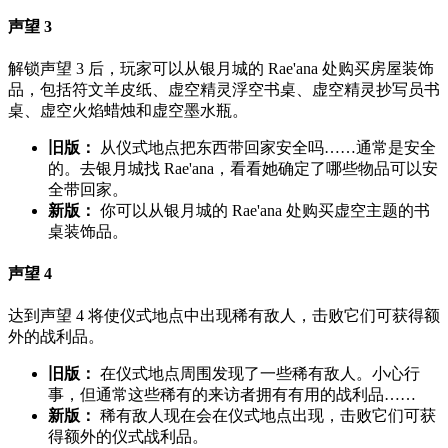
声望 3
解锁声望 3 后，玩家可以从银月城的 Rae'ana 处购买房屋装饰
品，包括符文羊皮纸、虚空精灵浮空书桌、虚空精灵抄写员书
桌、虚空火焰蜡烛和虚空墨水瓶。
旧版：
从仪式地点把东西带回家安全吗……通常是安全
的。去银月城找 Rae'ana，看看她确定了哪些物品可以安
全带回家。
新版：
你可以从银月城的 Rae'ana 处购买虚空主题的书
桌装饰品。
声望 4
达到声望 4 将使仪式地点中出现稀有敌人，击败它们可获得额
外的战利品。
旧版：
在仪式地点周围发现了一些稀有敌人。小心行
事，但通常这些稀有的来访者拥有有用的战利品……
新版：
稀有敌人现在会在仪式地点出现，击败它们可获
得额外的仪式战利品。