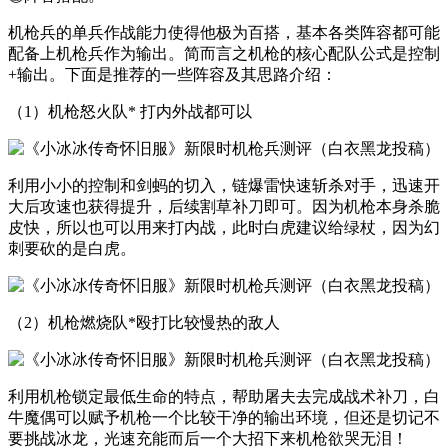
机枪兵的单兵作战能力使得他极为百搭，基本各类阵容都可能
配备上机枪兵作为输出。简而言之机枪的核心配队公式是控制
+输出。下面是推荐的一些阵容及其思路介绍：
（1）机枪怒火队* 打内外战都可以
利用小小的控制和剑蚂的切入，链爆雷快速斩杀对手，迅速开
大后攻速也获得提升，后续割草补刀即可。因为机枪本身杀脆
皮快，所以也可以用来打内战，此时白虎建议给绿杖，因为幻
刺要砍的是白虎。
（2）机枪燃烧队*殴打比较慢热的敌人
利用机枪锁定最低生命的特点，帮助屠夫去完成战术补刀，白
牛魔偶可以赋予机枪一个比较干净的输出环境，但还是切记不
要挑战冰龙，光速充能而后一个大招下来机枪欲哭无泪！