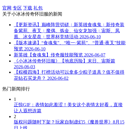
官网
专区
下载
礼包
关于
小冰冰传奇怀旧服
的新闻
【更新资讯】巅峰阵营切磋；新英雄食魂鬼；新传奇装
备紫苑、夜叉；魔偶、炼金、仙女龙加强；宙斯、凤
凰、冰女星盘；世界杯竞猜活动
2026-06-10
【版本速递】“食魂鬼”、“唯一·紫苑”、“普通·夜叉”技能
预览
2026-06-10
新英雄【食魂鬼】传奇服技能预览
2026-06-07
《小冰冰传奇怀旧服》【地底历险】末日、宙斯篇
2026-06-03
【粽横四海】打榜活动可以拿多少粽子道具？值不值得
花钻石买龙舟？
2026-06-02
热门新闻排行
1
正惊GIF：表情如此羞涩！美女这个表情太好看，直接
让人遐想连篇
2
版权问题随时下架？玩家自制虚幻5《魔兽世界》8月15
日上线