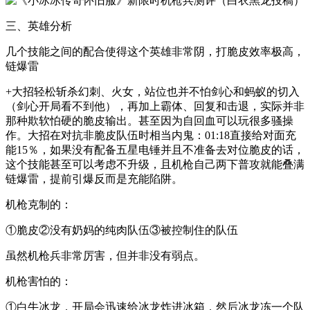
三、英雄分析
几个技能之间的配合使得这个英雄非常阴，打脆皮效率极高，
链爆雷
+大招轻松斩杀幻刺、火女，站位也并不怕剑心和蚂蚁的切入
（剑心开局看不到他），再加上霸体、回复和击退，实际并非
那种欺软怕硬的脆皮输出。甚至因为自回血可以玩很多骚操
作。大招在对抗非脆皮队伍时相当内鬼：01:18直接给对面充
能15％，如果没有配备五星电锤并且不准备去对位脆皮的话，
这个技能甚至可以考虑不升级，且机枪自己两下普攻就能叠满
链爆雷，提前引爆反而是充能陷阱。
机枪克制的：
①脆皮②没有奶妈的纯肉队伍③被控制住的队伍
虽然机枪兵非常厉害，但并非没有弱点。
机枪害怕的：
①白牛冰龙，开局会迅速给冰龙炸进冰箱，然后冰龙冻一个队