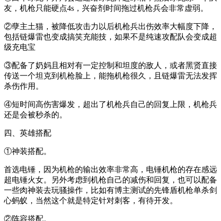
友，机枪只能硬点4s，兴奋剂时间拖过机枪兵会非常虚弱。
②孽主土猫，被降低攻击力以后机枪兵出伤效率大幅度下降，
包括链爆雷也变成搞笑充能技，如果不是纯速攻配队会变成超
级充电宝
③配备了奶妈且相对有一定控制和坦度的敌人，或者黑贤直接
传送一个坦克到机枪脸上，能拖机枪很久，且链爆雷无法发挥
杀伤作用。
④短时间高伤害爆发，超出了机枪兵自己的回复上限，机枪兵
还是会被秒杀的。
四、英雄搭配
①神装搭配。
首选电锤，因为机枪的输出效率非常高，电锤机枪的存在感远
超电锤火女。另外考虑到机枪自己的减伤和回复，也可以配备
一些肉神装去玩骚操作，比如有博主测试的先锋盾机枪单杀剑
心蚂蚁，当然这个就是特定针对刺客，有待开发。
②阵容搭配。