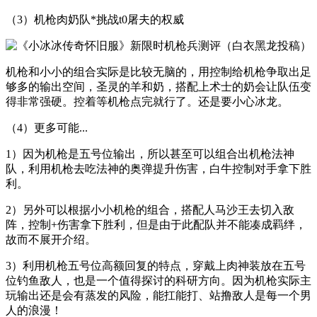
（3）机枪肉奶队*挑战t0屠夫的权威
机枪和小小的组合实际是比较无脑的，用控制给机枪争取出足
够多的输出空间，圣灵的羊和奶，搭配上术士的奶会让队伍变
得非常强硬。控着等机枪点完就行了。还是要小心冰龙。
（4）更多可能...
1）因为机枪是五号位输出，所以甚至可以组合出机枪法神
队，利用机枪去吃法神的奥弹提升伤害，白牛控制对手拿下胜
利。
2）另外可以根据小小机枪的组合，搭配人马沙王去切入敌
阵，控制+伤害拿下胜利，但是由于此配队并不能凑成羁绊，
故而不展开介绍。
3）利用机枪五号位高额回复的特点，穿戴上肉神装放在五号
位钓鱼敌人，也是一个值得探讨的科研方向。因为机枪实际主
玩输出还是会有蒸发的风险，能扛能打、站撸敌人是每一个男
人的浪漫！