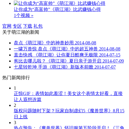
让你成为“高富帅”《萌江湖》比武赚钱心得
1个视频 »
官网
专区
下载
礼包
关于
萌江湖
的新闻
盘点《萌江湖》中的神兽妙用
2014-08-08
一啸万兽惊 盘点《萌江湖》中的超五神兽
2014-08-08
直击快感 《萌江湖》让你夏日酷爽无极限
2014-07-15
爸比去哪儿啦？《萌江湖》夏日亲子游开启
2014-07-09
七星转乾坤 手游《萌江湖》新版本前瞻
2014-07-07
热门新闻排行
1
正惊GIF：表情如此羞涩！美女这个表情太好看，直接
让人遐想连篇
2
版权问题随时下架？玩家自制虚幻5《魔兽世界》8月15
日上线
3
热点预告：《魔兽世界》怀旧服第五阶段开启！《三角