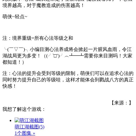
境界越高，对于魔教造成的伤害越高！
萌侠~轻点~
注：境界重级=所有心法等级之和
╰(￣▽￣)╮小编目测心法养成将会掀起一片腥风血雨，令江
湖战局更为多变！（(╯‵□′)╯︵┻━┻需要你来目测吗！大家
都知道！）
注：心法的提升会受到等级的限制，萌侠们可以在追求心法的
同时努力提升自己的等级哇，这样才能体会到戮战八方的真正
快感！
【来源：】
我想了解这个游戏：
萌江湖截图
(5)
1个图集 »