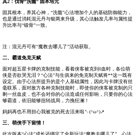
其2：伐骨“洗髓” 固本培元
固其根本，养其心神，“洗髓”心法增加个人的基础防御能力，
也是通过消耗混元丹与银两来升级，其心法触发几率与属性提
升比率与“锻骨”一致。
注：混元丹可有“魔教去哪儿了”活动获取。
二、霸道免克天赋
面对超五星卡牌的克制技能，看着侠客被克到0血时，各位萌
侠是否欲哭无泪？“心法”与生俱来的免克制天赋将**这一既有
设定。由于心法所提升的是个人基础属性，因此与卡牌没有丝
毫联系，面对敌方各种克制技能时，即使你的侠客被克制的只
剩一丝血皮，也不会对你的心法造成任何影响，只要你的心法
够霸道，依旧能够扭转战局，力挽狂澜！
妈妈再也不用担心我被克的死去活来啦↖(^ω^)↗
三、萌侠手下留情！
此次版本“心法”成长还绑定了全新玩法“魔教去哪儿了”，心法