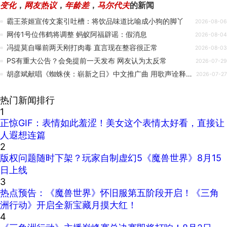
变化
，
网友热议
，
年龄差
，
马尔代夫
的新闻
霸王茶姬宣传文案引吐槽：将饮品味道比喻成小狗的脚丫
2026-08-06
网传1号位伟鹤将调整 蚂蚁阿福辟谣：假消息
2026-08-04
冯提莫自曝前两天刚打肉毒 直言现在整容很正常
2026-08-03
PS有重大公告？会免提前一天发布 网友认为太反常
2026-07-29
胡彦斌献唱《蜘蛛侠：崭新之日》中文推广曲 用歌声诠释英雄本心
2026-07-27
热门新闻排行
1
正惊GIF：表情如此羞涩！美女这个表情太好看，直接让
人遐想连篇
2
版权问题随时下架？玩家自制虚幻5《魔兽世界》8月15
日上线
3
热点预告：《魔兽世界》怀旧服第五阶段开启！《三角
洲行动》开启全新宝藏月摸大红！
4