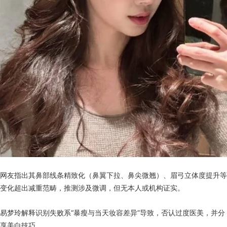
网友指出其鼻部线条精致化（鼻翼下拉、鼻尖微翘）、眉弓立体度提升等
变化超出减重范畴，推测涉及微调，但无本人或机构证实。
易梦玲解释识别失败系“暴瘦与当天妆容差异”导致，否认过度医美，并分
享美白技巧。