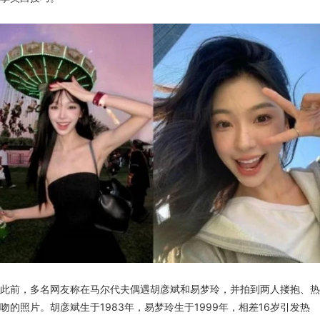
此前，多名网友称在马尔代夫偶遇胡彦斌和易梦玲，并拍到两人搂抱、热
吻的照片。胡彦斌生于1983年，易梦玲生于1999年，相差16岁引发热