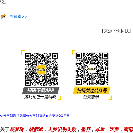
议。
再逛逛>>
【来源：快科技】
分享到新浪微博
分享到微信
分享到QQ空间
t
w
z
关于
易梦玲
，
胡彦斌
，
人脸识别失败
，
整容
，
减重
，
医美
，
面部