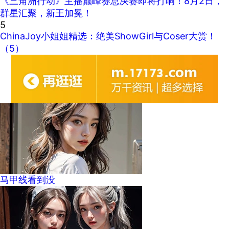
《三角洲行动》主播巅峰赛总决赛即将打响！8月2日，
群星汇聚，新王加冕！
5
ChinaJoy小姐姐精选：绝美ShowGirl与Coser大赏！
（5）
马甲线看到没