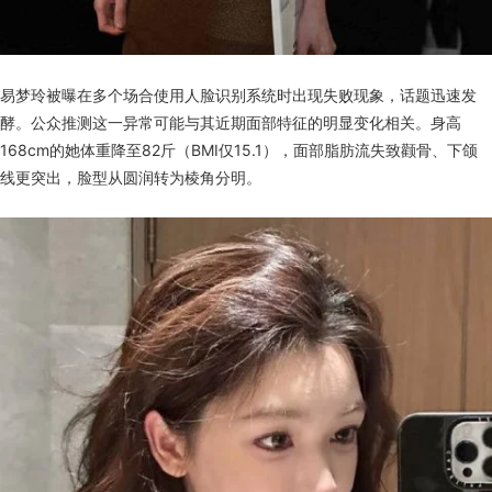
易梦玲被曝在多个场合使用人脸识别系统时出现失败现象，话题迅速发
酵。公众推测这一异常可能与其近期面部特征的明显变化相关。身高
168cm的她体重降至82斤（BMI仅15.1），面部脂肪流失致颧骨、下颌
线更突出，脸型从圆润转为棱角分明。