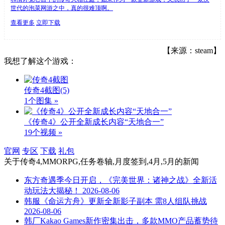
世代的泡菜网游之中，真的很难顶啊。
查看更多
立即下载
【来源：steam】
我想了解这个游戏：
传奇4截图
(5)
1个图集 »
《传奇4》公开全新成长内容“天地合一”
19个视频 »
官网
专区
下载
礼包
关于
传奇4,MMORPG,任务卷轴,月度签到,4月,5月
的新闻
东方奇遇季今日开启，《完美世界：诸神之战》全新活
动玩法大揭秘！
2026-08-06
韩服《命运方舟》更新全新影子副本 需8人组队挑战
2026-08-06
韩厂Kakao Games新作密集出击，多款MMO产品蓄势待