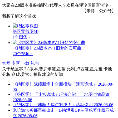
大家在2.8版本准备抽哪些代理人？欢迎在评论区留言讨论~
【来源：公众号】
我想了解这个游戏：
绝区零截图
(4)
1个图集 »
《绝区零》2.6版本PV | 旧梦的安可曲
20个视频 »
官网
专区
下载
礼包
关于
绝区零,2.8版本,普罗米娅,星徽·比利,卢西娅,星见雅,卡池
分析,命破,异常C,抽取建议
的新闻
《绝区零》战绩新增丨全新模块「迷宫诡域」
2026-08-
06
《绝区零》「迷宫诡域」玩法介绍——地图与物品篇
2026-08-06
《绝区零》「咔嚓！焦点对决！」活动说明
2026-08-06
米哈游法务部重拳出击：B站泄密UP主侵犯著作权罪成
立
2026-08-06