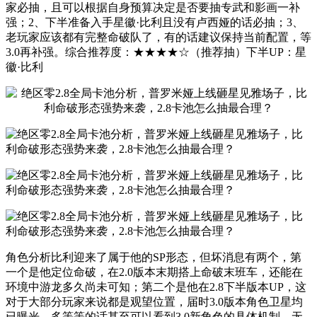
家必抽，且可以根据自身预算决定是否要抽专武和影画一补
强；2、下半准备入手星徽·比利且没有卢西娅的话必抽；3、
老玩家应该都有完整命破队了，有的话建议保持当前配置，等
3.0再补强。综合推荐度：★★★★☆（推荐抽）下半UP：星
徽·比利
角色分析比利迎来了属于他的SP形态，但坏消息有两个，第
一个是他定位命破，在2.0版本末期搭上命破末班车，还能在
环境中游龙多久尚未可知；第二个是他在2.8下半版本UP，这
对于大部分玩家来说都是观望位置，届时3.0版本角色卫星均
已曝光，多等等的话甚至可以看到3.0新角色的具体机制，无