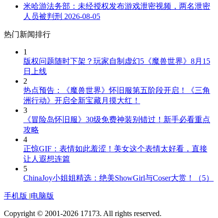
米哈游法务部：未经授权发布游戏泄密视频，两名泄密
人员被判刑
2026-08-05
热门新闻排行
1
版权问题随时下架？玩家自制虚幻5《魔兽世界》8月15
日上线
2
热点预告：《魔兽世界》怀旧服第五阶段开启！《三角
洲行动》开启全新宝藏月摸大红！
3
《冒险岛怀旧服》30级免费神装别错过！新手必看重点
攻略
4
正惊GIF：表情如此羞涩！美女这个表情太好看，直接
让人遐想连篇
5
ChinaJoy小姐姐精选：绝美ShowGirl与Coser大赏！（5）
手机版
|
电脑版
Copyright © 2001-2026 17173. All rights reserved.