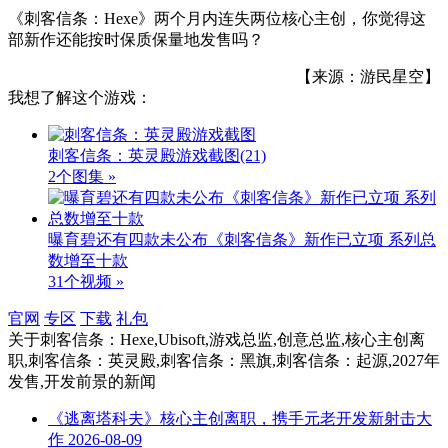
《刺客信条：Hexe》两个月内连失两位核心主创，你觉得这
部新作还能按时保质保量地发售吗？
【来源：游民星空】
我想了解这个游戏：
刺客信条：英灵殿游戏截图
(21)
2个图集 »
曝育碧还有四款未公布《刺客信条》新作已立项 系列总
数增至十款
31个视频 »
官网
专区
下载
礼包
关于
刺客信条：Hexe,Ubisoft,游戏总监,创意总监,核心主创离
职,刺客信条：英灵殿,刺客信条：黑旗,刺客信条：起源,2027年
发售,开发前景
的新闻
《逃离塔科夫》核心主创离职，携手元老开发新射击大
作
2026-08-09