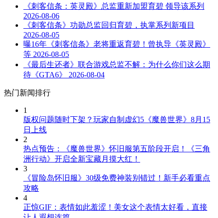
《刺客信条：英灵殿》总监重新加盟育碧 领导该系列
2026-08-06
《刺客信条》功勋总监回归育碧，执掌系列新项目
2026-08-05
曝16年《刺客信条》老将重返育碧！曾执导《英灵殿》
等
2026-08-05
《最后生还者》联合游戏总监不解：为什么你们这么期
待《GTA6》
2026-08-04
热门新闻排行
1
版权问题随时下架？玩家自制虚幻5《魔兽世界》8月15
日上线
2
热点预告：《魔兽世界》怀旧服第五阶段开启！《三角
洲行动》开启全新宝藏月摸大红！
3
《冒险岛怀旧服》30级免费神装别错过！新手必看重点
攻略
4
正惊GIF：表情如此羞涩！美女这个表情太好看，直接
让人遐想连篇