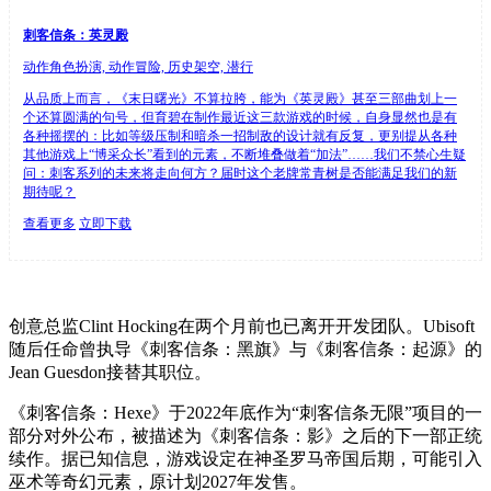
刺客信条：英灵殿
动作角色扮演, 动作冒险, 历史架空, 潜行
从品质上而言，《末日曙光》不算拉胯，能为《英灵殿》甚至三部曲划上一
个还算圆满的句号，但育碧在制作最近这三款游戏的时候，自身显然也是有
各种摇摆的：比如等级压制和暗杀一招制敌的设计就有反复，更别提从各种
其他游戏上“博采众长”看到的元素，不断堆叠做着“加法”……我们不禁心生疑
问：刺客系列的未来将走向何方？届时这个老牌常青树是否能满足我们的新
期待呢？
查看更多
立即下载
创意总监Clint Hocking在两个月前也已离开开发团队。Ubisoft
随后任命曾执导《刺客信条：黑旗》与《刺客信条：起源》的
Jean Guesdon接替其职位。
《刺客信条：Hexe》于2022年底作为“刺客信条无限”项目的一
部分对外公布，被描述为《刺客信条：影》之后的下一部正统
续作。据已知信息，游戏设定在神圣罗马帝国后期，可能引入
巫术等奇幻元素，原计划2027年发售。