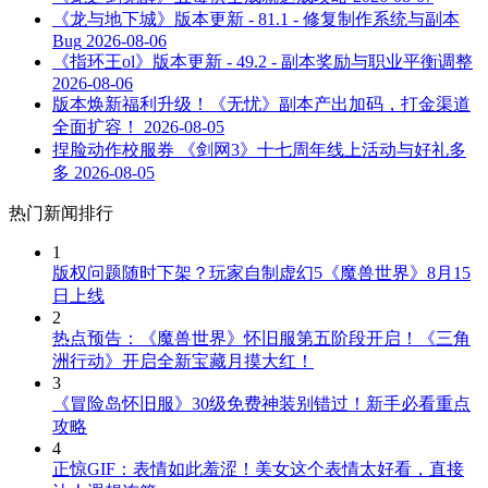
《龙与地下城》版本更新 - 81.1 - 修复制作系统与副本
Bug
2026-08-06
《指环王ol》版本更新 - 49.2 - 副本奖励与职业平衡调整
2026-08-06
版本焕新福利升级！《无忧》副本产出加码，打金渠道
全面扩容！
2026-08-05
捏脸动作校服券 《剑网3》十七周年线上活动与好礼多
多
2026-08-05
热门新闻排行
1
版权问题随时下架？玩家自制虚幻5《魔兽世界》8月15
日上线
2
热点预告：《魔兽世界》怀旧服第五阶段开启！《三角
洲行动》开启全新宝藏月摸大红！
3
《冒险岛怀旧服》30级免费神装别错过！新手必看重点
攻略
4
正惊GIF：表情如此羞涩！美女这个表情太好看，直接