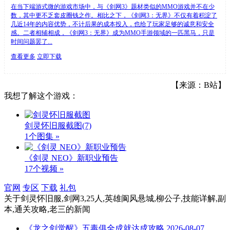
在当下端游式微的游戏市场中，与《剑网3》题材类似的MMO游戏并不在少
数，其中更不乏套皮圈钱之作。相比之下，《剑网3：无界》不仅有着积淀了
几近14年的内容优势，不计后果的成本投入，也给了玩家足够的诚意和安全
感。二者相辅相成，《剑网3：无界》成为MMO手游领域的一匹黑马，只是
时间问题罢了...
查看更多
立即下载
【来源：B站】
我想了解这个游戏：
剑灵怀旧服截图
(7)
1个图集 »
《剑灵 NEO》新职业预告
17个视频 »
官网
专区
下载
礼包
关于
剑灵怀旧服,剑网3,25人,英雄阆风悬城,柳公子,技能详解,副
本,通关攻略,老三
的新闻
《龙之剑觉醒》五毒俱全成就达成攻略
2026-08-07