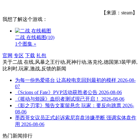
【来源：steam】
我想了解这个游戏：
二战 在线截图
(10)
1个图集 »
官网
专区
下载
礼包
关于
二战 在线,风暴之王行动,死神行动,洛克伦,德国第3装甲师,
比利时,玩家,激战,反馈
的新闻
为每一份热爱搭台 让高校电竞回到最初的模样
2026-08-
07
《Scions of Fate》PVP活动获胜者公告
2026-08-06
《摇动与烦躁》血织者测试现已开启！
2026-08-06
《影之刃零》预告文案留悬念 玩家：要反向跳票
2026-
08-06
墨西哥女议员正式起诉索尼弃盘涉嫌垄断 强调实体盘作
用
2026-08-06
热门新闻排行