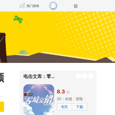
热门游戏
DNF
传奇4
剑网3旗舰版
新天龙八部
自由
诛仙世界
新仙侠5
顾
电击文库：零境交错
8.3
分
2D
动漫
冒险
专区
下载