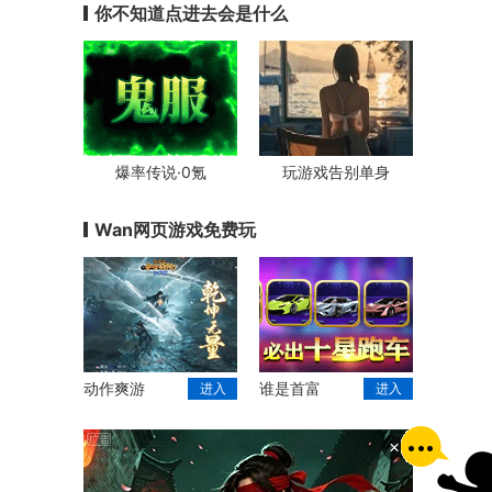
你不知道点进去会是什么
爆率传说·0氪
玩游戏告别单身
Wan网页游戏免费玩
动作爽游
谁是首富
进入
进入
×