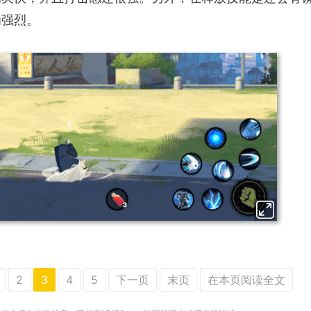
为强烈。
2
3
4
5
下一页
末页
在本页阅读全文