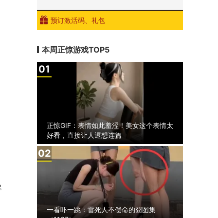
预订激活码、礼包
本周正惊游戏TOP5
1
正惊GIF：表情如此羞涩！美女这个表情太
好看，直接让人遐想连篇
2
屏
一看吓一跳：雷死人不偿命的囧图集