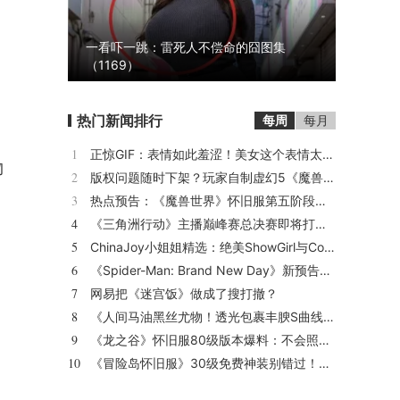
一看吓一跳：雷死人不偿命的囧图集
（1169）
热门新闻排行
每周
每月
1
正惊GIF：表情如此羞涩！美女这个表情太好看，直接让人遐想连篇
物
2
版权问题随时下架？玩家自制虚幻5《魔兽世界》8月15日上线
。
3
热点预告：《魔兽世界》怀旧服第五阶段开启！《三角洲行动》开启全新宝藏月摸大红！
4
。
《三角洲行动》主播巅峰赛总决赛即将打响！8月2日，群星汇聚，新王加冕！
5
ChinaJoy小姐姐精选：绝美ShowGirl与Coser大赏！（5）
6
《Spider-Man: Brand New Day》新预告预计明日发布，另有一张新剧照公开
7
网易把《迷宫饭》做成了搜打撤？
8
《人间马油黑丝尤物！透光包裹丰腴S曲线腰臀比0.7！简杜Q弹蛮腰裹马油丝の致命诱惑》
9
《龙之谷》怀旧服80级版本爆料：不会照搬正式服，这次要玩点不一样的
10
《冒险岛怀旧服》30级免费神装别错过！新手必看重点攻略