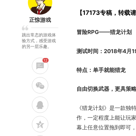
【17173专稿，转载
正惊游戏
冒险RPG——猎龙计划
跳出常态的游戏体
验方式，感受游戏
的另一层乐趣。
测试时间：2018年4月1
12
特点：单手就能猎龙
w
自由切换武器，更具策
q
《猎龙计划》是一款独特
作，一定程度上能让玩
z
幕上任意位置拖到即可