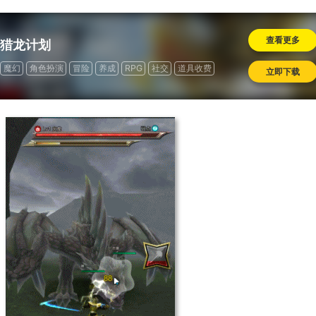
查看更多
猎龙计划
魔幻
角色扮演
冒险
养成
RPG
社交
道具收费
立即下载