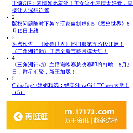
正惊GIF：表情如此羞涩！美女这个表情太好看，直
接让人遐想连篇
2
版权问题随时下架？玩家自制虚幻5《魔兽世界》8
月15日上线
3
热点预告：《魔兽世界》怀旧服第五阶段开启！
《三角洲行动》开启全新宝藏月摸大红！
4
《三角洲行动》主播巅峰赛总决赛即将打响！8月2
日，群星汇聚，新王加冕！
5
ChinaJoy小姐姐精选：绝美ShowGirl与Coser大赏！
（5）