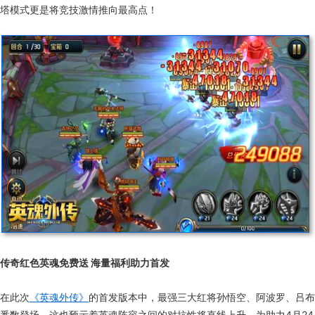
塔模式更是将竞技激情推向最高点！
传奇红色英魂免费送 海量福利助力首发
在此次
《英魂外传》
的首发版本中，最强三大红将孙悟空、阿波罗、吕布
悉数登场。这也预示着英魂阵容之间的对抗性将直线上升。为助力4月24