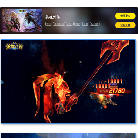
查看更多
英魂外传
玄幻
角色扮演
2.5D
即时
卡牌
MOBA
立即下载
道具收费