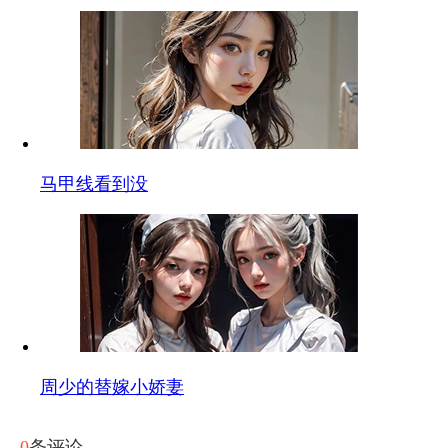
马甲线看到没
周少的替嫁小娇妻
0
条评论