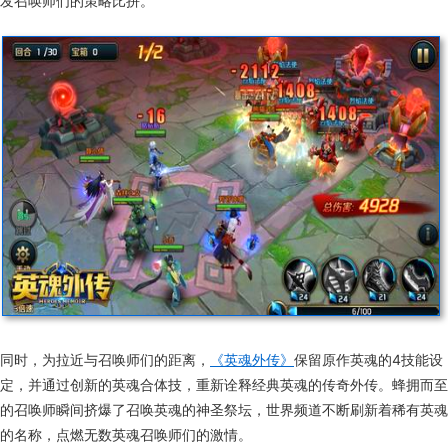
发召唤师们的策略比拼。
同时，为拉近与召唤师们的距离，
《英魂外传》
保留原作英魂的4技能设
定，并通过创新的英魂合体技，重新诠释经典英魂的传奇外传。蜂拥而至
的召唤师瞬间挤爆了召唤英魂的神圣祭坛，世界频道不断刷新着稀有英魂
的名称，点燃无数英魂召唤师们的激情。