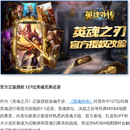
官方正版授权 127位英魂完美还原
作为《英魂之刃》正版授权改编手游，
《英魂外传》
对原作中127位经典
英魂进行视觉与技能的1:1还原。英魂祭坛、决战之谷等经典MOBA地图
的重置，向老玩家展示着曾经熟悉的英魂大陆。双方基地、红蓝BUFF和
大小龙区都成为召唤师和英魂们厮杀的战场。而这些MOBA地图随时会触