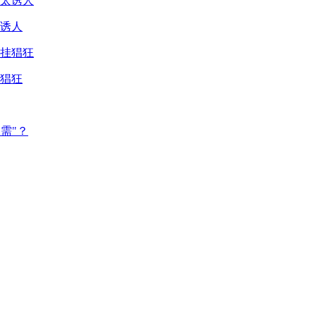
诱人
猖狂
需"？