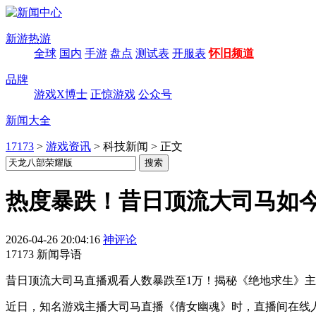
新游热游
全球
国内
手游
盘点
测试表
开服表
怀旧频道
品牌
游戏X博士
正惊游戏
公众号
新闻大全
17173
>
游戏资讯
>
科技新闻
>
正文
热度暴跌！昔日顶流大司马如
2026-04-26 20:04:16
神评论
17173 新闻导语
昔日顶流大司马直播观看人数暴跌至1万！揭秘《绝地求生》
近日，知名游戏主播大司马直播《倩女幽魂》时，直播间在线