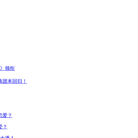
主》领衔
典团本回归！
爱？