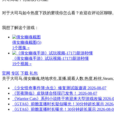
对于大司马如今热度下跌的窘境你怎么看？欢迎在评论区聊聊
我想了解这个游戏：
倩女幽魂截图
(5)
1个图集 »
《倩女幽魂手游》试玩视频-17173新游秒懂
19个视频 »
官网
专区
下载
礼包
关于
大司马,倩女幽魂,绝地求生,直播,观看人数,热度,粉丝,Stea
《少女怪奇事件簿:永生》修复测试版邀请
2026-08-07
《苦夜降临》皮肤缝合怪现已发售！
2026-08-07
《Warrior Cats》系列小说终于将迎来大型游戏改编
2026-
《GTA6》前瞻直播时长疑似曝光！30分钟超长展示
2026
《GTA6》前瞻直播时长曝光！30分钟超长展示
2026-08-0