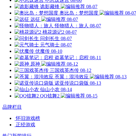
不思议迷宫
08-06
诡影藏锋
08-07
奥比岛：梦想国度
08-0
远征
08-07
怪物猎人：旅人
08-07
桃花源记2
08-07
问剑长生
08-07
元气骑士
08-07
伏魔传
08-10
盗墓笔记：启程
08-11
原神
08-12
三国戏英杰传
08-12
苍翼：混沌效应
08-13
诺亚传说口袋版
08-13
仙山小农
08-14
QQ炫舞2
08-15
品牌栏目
怀旧游戏榜
正经游戏
热门新闻排行