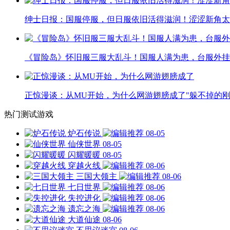
绅士日报：国服停服，但日服依旧活得滋润！涩涩新角太
《冒险岛》怀旧服三服大乱斗！国服人满为患，台服外挂
正惊漫谈：从MU开始，为什么网游翅膀成了"躲不掉的刚
热门测试游戏
炉石传说
08-05
仙侠世界
08-05
闪耀暖暖
08-05
穿越火线
08-06
三国大领主
08-06
七日世界
08-06
失控进化
08-06
遗忘之海
08-06
大道仙途
08-06