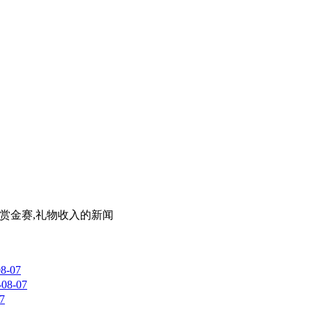
。
m,赏金赛,礼物收入
的新闻
08-07
-08-07
7