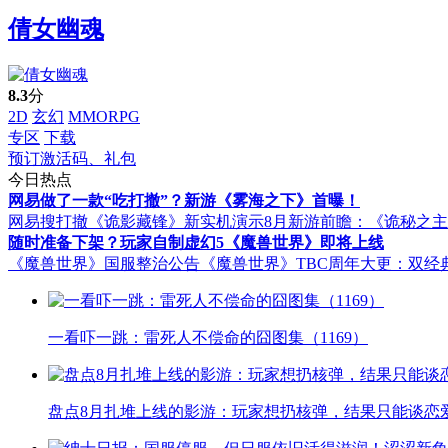
倩女幽魂
8.3
分
2D
玄幻
MMORPG
专区
下载
预订激活码、礼包
今日热点
网易做了一款“吃打撤”？新游《雾海之下》首曝！
网易搜打撤《诡影藏锋》新实机演示
8月新游前瞻：《诡秘之
随时准备下架？玩家自制虚幻5《魔兽世界》即将上线
《魔兽世界》国服整治公告
《魔兽世界》TBC周年大更：双经
一看吓一跳：雷死人不偿命的囧图集（1169）
盘点8月扎堆上线的影游：玩家想扔核弹，结果只能谈恋