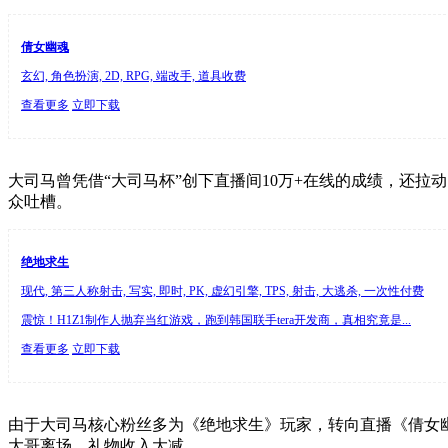
倩女幽魂
玄幻, 角色扮演, 2D, RPG, 端改手, 道具收费
查看更多
立即下载
大司马曾凭借“大司马杯”创下直播间10万+在线的成绩，还拉
众吐槽。
绝地求生
现代, 第三人称射击, 写实, 即时, PK, 虚幻引擎, TPS, 射击, 大逃杀, 一次性付费
震惊！H1Z1制作人抛弃当红游戏，跑到韩国联手tera开发商，真相究竟是...
查看更多
立即下载
由于大司马核心粉丝多为《绝地求生》玩家，转向直播《倩女幽
大哥离场，礼物收入大减。