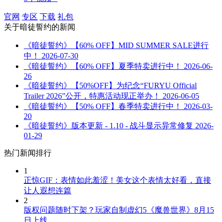
官网
专区
下载
礼包
关于
暗徒誓约
的新闻
《暗徒誓约》【60% OFF】MID SUMMER SALE进行
中！
2026-07-30
《暗徒誓约》【60% OFF】夏季特卖进行中！
2026-06-
26
《暗徒誓约》【50%OFF】为纪念“FURYU Official
Trailer 2026”公开，特惠活动现正举办！
2026-06-05
《暗徒誓约》【50% OFF】春季特卖进行中！
2026-03-
20
《暗徒誓约》版本更新 - 1.10 - 战斗显示异常修复
2026-
01-29
热门新闻排行
1
正惊GIF：表情如此羞涩！美女这个表情太好看，直接
让人遐想连篇
2
版权问题随时下架？玩家自制虚幻5《魔兽世界》8月15
日上线