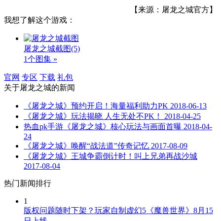
【来源：屠龙之城官方】
我想了解这个游戏：
屠龙之城截图
(5)
1个图集 »
官网
专区
下载
礼包
关于
屠龙之城
的新闻
《屠龙之城》预约开启！海量福利助力PK
2018-06-13
《屠龙之城》玩法揭晓 人生无处不PK！
2018-04-25
热血pk手游《屠龙之城》核心玩法与画面首曝
2018-04-
24
《屠龙之城》唤醒“战法道”传奇记忆
2017-08-09
《屠龙之城》王城争霸倒计时！叫上兄弟再战沙城
2017-08-04
热门新闻排行
1
版权问题随时下架？玩家自制虚幻5《魔兽世界》8月15
日上线