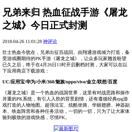
兄弟来归 热血征战手游《屠龙
之城》今日正式封测
2018-04-26 11:01:28
神评论
壮士热血今犹在，兄弟出征百战回。由翔通游戏倾力打造，备
受游戏圈期待的PK手游《屠龙之城》，让众多玩家翘首盼望
已久之后，终于在4月26日11时开启删档封测，大家可以在以
下应用商店下载游戏：
UC/应用宝/华为/小米/360/魅族/oppo/vivo/金立/联想/百度
《屠龙之城》是一个热血的战国世界，这里有对战思路和操作
并重的PK系统，有引人入胜的背景剧情，还有遵循经典rpg游
戏打造的人物地图。超强法宝、炫酷坐骑、华丽翅膀、神器副
本、铁血阵营和各种任务活动，一切的一切，只为了让大家体
验到极致的游戏快感，尽情PK。