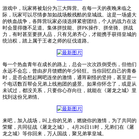
游戏中，玩家将被划分为三大阵营。在每一天的夜晚来临之
际，玩家可以尽情参加如战场般残酷的皇城战。这是一场盛大
的铁血战争，各阵营玩家必须选择紧密团结，个人的战力在这
时会显得微不足道。集体拼技能、拼PK操作、拼坐骑、拼战
力，有时甚至要拼人品，只有兄弟齐心，才能携手获得皇城的
统治权，踏上属于王者之师的征伐道路。
每一个热血青年在成长的路上，总会一次次跌倒受伤，但他们
永远不会忘，曾由岁月馈赠的年少轻狂。当你回忆自己的青春
时，是否会想起网吧连坐的激情，通宵刷怪的坚持，甚至是一
个电话数百帮会兄弟上线抱团的盛景。如果你怀念了，或是从
未试过，都没关系，只要你心存向往，就能在《屠龙之城》里
找到这份兄弟情。
来吧，加入战场，叫上你的兄弟，燃烧你的激情，为了共同的
荣耀，共同征战《屠龙之城》。4月26日11时，兄弟们在《屠
龙之城》等你回来，万人国战，聚兄弟掌皇城。