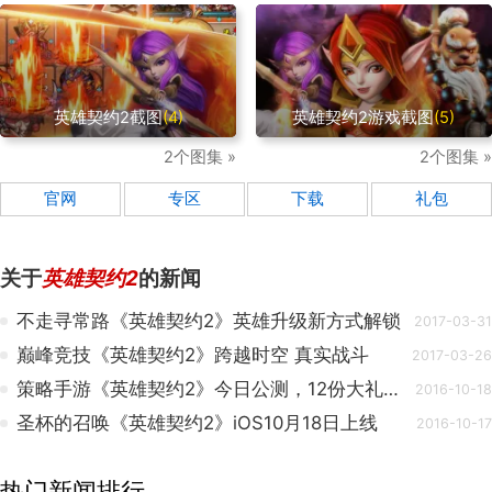
英雄契约2截图
(4)
英雄契约2游戏截图
(5)
2个图集 »
2个图集 »
官网
专区
下载
礼包
关于
英雄契约2
的新闻
不走寻常路《英雄契约2》英雄升级新方式解锁
2017-03-31
巅峰竞技《英雄契约2》跨越时空 真实战斗
2017-03-26
策略手游《英雄契约2》今日公测，12份大礼回馈玩家
2016-10-18
圣杯的召唤《英雄契约2》iOS10月18日上线
2016-10-17
热门新闻排行