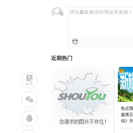
评论赢取激活码/周边等奖励！加群
近期热门
反馈
w
热点
服第
q
动》