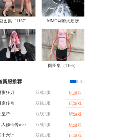
囧图集（1167）
MMO网游大翅膀
囧图集（1166）
游新服推荐
魔影狂刀
双线1服
战神世纪
玩游戏
维京传奇
双线1服
梦幻西游网页版
玩游戏
大皇帝
双线1服
九曲封神
玩游戏
凡人修仙传web
双线1服
霸者天下
玩游戏
三十六计
双线1服
传奇世界网页版
玩游戏