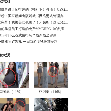
家策划
前魔兽设计师打造的《帕利亚》领衔！盘点20…
重磅！国家新闻出版署就《网络游戏管理办法…
《完蛋！我被美女包围了！》领衔！盘点5款…
由前暴雪员工打造的免费MMORPG《帕利亚》如…
2019年什么游戏值得玩？最新最全评测
一键找到好游戏:一周新游测试推荐专题
游大观
囧图集（1169）
囧图集（1168）