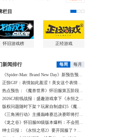
牌栏目
怀旧游戏榜
正经游戏
门新闻排行
每周
每月
《Spider-Man: Brand New Day》新预告预计明日发布，另有一张新剧照公开
正惊GIF：表情如此羞涩！美女这个表情太好看，直接让人遐想连篇
热点预告：《魔兽世界》怀旧服第五阶段开启！《三角洲行动》开启全新宝藏月摸大红！
2026CJ前线战报：盛趣游戏拿下《永恒之塔2》国服代理
版权问题随时下架？玩家自制虚幻5《魔兽世界》8月15日上线
《三角洲行动》主播巅峰赛总决赛即将打响！8月2日，群星汇聚，新王加冕！
《龙之谷》怀旧服80级版本爆料：不会照搬正式服，这次要玩点不一样的
绅士日报：《永恒之塔2》要开国服了？游戏中的涩涩时装抢先看