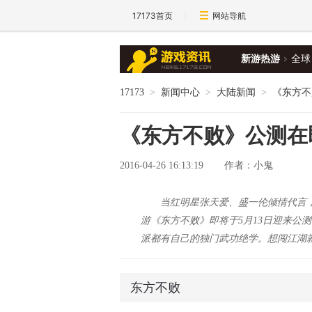
17173首页
网站导航
新游热游
全球
17173
>
新闻中心
>
大陆新闻
>
《东方不
《东方不败》公测在
2016-04-26 16:13:19
作者：小鬼
当红明星张天爱、盛一伦倾情代言
游《东方不败》即将于5月13日迎来公
派都有自己的独门武功绝学。想闯江湖
东方不败