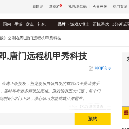
新网游
新页游
礼包/激活码
今日开服
热门页游
国内
手游
盘点
礼包
品牌
游戏X博士
正惊游戏
3分钟试
魔兽
败》公测在即,唐门远程机甲秀科技
天堂
即,唐门远程机甲秀科技
神评论
0
王权与
，金庸正版授权，祖龙娱乐自研自发的首款3D全景武侠手
测，届时将有诸多新玩法亮相。游戏设有五大门派，每个门
就得找个名门正派，潜心研习方能成就江湖霸业。
17173 新闻导语
预约