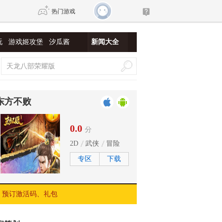
热门游戏
玩
游戏姬攻堡
汐瓜酱
新闻大全
DNF
传奇4
剑网3旗舰版
新天龙八部
东方不败
自由
诛仙世界
新仙侠5
0.0
分
2D
武侠
冒险
专区
下载
预订激活码、礼包