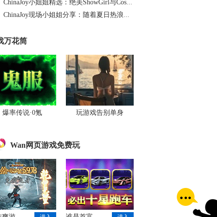
ChinaJoy小姐姐精选：绝美ShowGirl与Coser大赏！（5）
ChinaJoy现场小姐姐分享：随着夏日热浪的滚滚而来（1）
戏万花筒
爆率传说·0氪
玩游戏告别单身
Wan网页游戏免费玩
作爽游
谁是首富