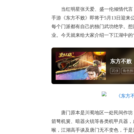
当红明星张天爱、盛一伦倾情代言
手游《东方不败》即将于5月13日迎
每个门派都有自己的独门武功绝学。想
业。今天就来给大家介绍一下江湖中的“
东方不败
武侠
角色扮
唐门原本是川蜀地区一处民间作坊
箭弩机簧、暗器火铳等各类机甲兵器，
喉，江湖高手谈及唐门无不变色，于是