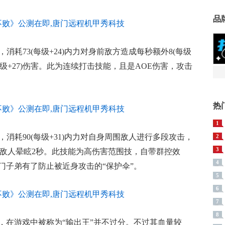
品
秒，消耗73(每级+24)内力对身前敌方造成每秒额外8(每级
每级+27)伤害。此为连续打击技能，且是AOE伤害，攻击
热
1
秒，消耗90(每级+31)内力对自身周围敌人进行多段攻击，
2
3
围内敌人晕眩2秒。此技能为高伤害范围技，自带群控效
4
门子弟有了防止被近身攻击的“保护伞”。
5
6
7
8
，在游戏中被称为“输出王”并不过分。不过其血量较