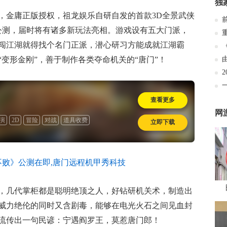
独
，金庸正版授权，祖龙娱乐自研自发的首款3D全景武侠
来公测，届时将有诸多新玩法亮相。游戏设有五大门派，
闯江湖就得找个名门正派，潜心研习方能成就江湖霸
变形金刚”，善于制作各类夺命机关的“唐门”！
查看更多
网
演
2D
冒险
对战
道具收费
立即下载
，几代掌柜都是聪明绝顶之人，好钻研机关术，制造出
威力绝伦的同时又含剧毒，能够在电光火石之间见血封
流传出一句民谚：宁遇阎罗王，莫惹唐门郎！