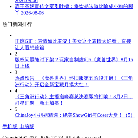
2026-08-06
霸王茶姬宣传文案引吐槽：将饮品味道比喻成小狗的脚
丫
2026-08-06
热门新闻排行
1
正惊GIF：表情如此羞涩！美女这个表情太好看，直接
让人遐想连篇
2
版权问题随时下架？玩家自制虚幻5《魔兽世界》8月15
日上线
3
热点预告：《魔兽世界》怀旧服第五阶段开启！《三角
洲行动》开启全新宝藏月摸大红！
4
《三角洲行动》主播巅峰赛总决赛即将打响！8月2日，
群星汇聚，新王加冕！
5
ChinaJoy小姐姐精选：绝美ShowGirl与Coser大赏！（5）
手机版
|
电脑版
Copyright © 2001-2026 17173. All rights reserved.