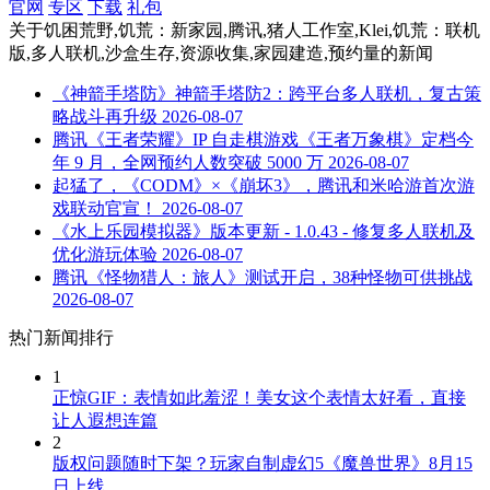
官网
专区
下载
礼包
关于
饥困荒野,饥荒：新家园,腾讯,猪人工作室,Klei,饥荒：联机
版,多人联机,沙盒生存,资源收集,家园建造,预约量
的新闻
《神箭手塔防》神箭手塔防2：跨平台多人联机，复古策
略战斗再升级
2026-08-07
腾讯《王者荣耀》IP 自走棋游戏《王者万象棋》定档今
年 9 月，全网预约人数突破 5000 万
2026-08-07
起猛了，《CODM》×《崩坏3》，腾讯和米哈游首次游
戏联动官宣！
2026-08-07
《水上乐园模拟器》版本更新 - 1.0.43 - 修复多人联机及
优化游玩体验
2026-08-07
腾讯《怪物猎人：旅人》测试开启，38种怪物可供挑战
2026-08-07
热门新闻排行
1
正惊GIF：表情如此羞涩！美女这个表情太好看，直接
让人遐想连篇
2
版权问题随时下架？玩家自制虚幻5《魔兽世界》8月15
日上线