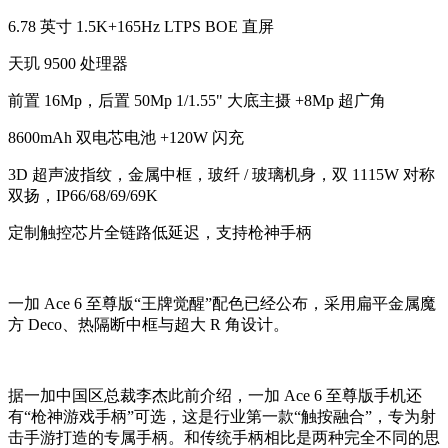
6.78 英寸 1.5K+165Hz LTPS BOE 直屏
天玑 9500 处理器
前置 16Mp，后置 50Mp 1/1.55" 大底主摄 +8Mp 超广角
8600mAh 双电芯电池 +120W 闪充
3D 超声波指纹，金属中框，玻纤 / 玻璃机身，双 1115W 对称
双扬，IP66/68/69/69K
定制触控芯片全链路低延迟，支持枪神手柄
一加 Ace 6 至尊版“王牌觉醒”配色已经公布，采用扁平金属魔
方 Deco、热隔断中框与超大 R 角设计。
据一加中国区总裁李杰此前介绍，一加 Ace 6 至尊版手机还
有“枪神游戏手柄”可选，这是行业第一款“触按融合”，专为射
击手游打造的专属手柄。和传统手柄相比是两种完全不同的思