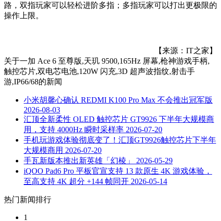
路，双指玩家可以轻松进阶多指；多指玩家可以打出更极限的
操作上限。
【来源：IT之家】
关于
一加 Ace 6 至尊版,天玑 9500,165Hz 屏幕,枪神游戏手柄,
触控芯片,双电芯电池,120W 闪充,3D 超声波指纹,射击手
游,IP66/68
的新闻
小米胡馨心确认 REDMI K100 Pro Max 不会推出冠军版
2026-08-03
汇顶全新柔性 OLED 触控芯片 GT9926 下半年大规模商
用，支持 4000Hz 瞬时采样率
2026-07-20
手机玩游戏体验彻底变了！汇顶GT9926触控芯片下半年
大规模商用
2026-07-20
手瓦新版本推出新英雄「幻棱」
2026-05-29
iQOO Pad6 Pro 平板官宣支持 13 款原生 4K 游戏体验，
至高支持 4K 超分 +144 帧同开
2026-05-14
热门新闻排行
1