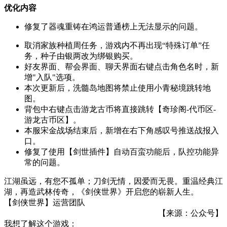
优化内容
修复了器魂重铸在鸿运普通榜上无法显示的问题。
取消家族种植周任务，游戏内不再出现“特殊订单”任
务，种子由银两改为绑银购买。
好友界面、帮会界面、聊天界面右键点击角色名时，新
增"入队"选项。
本次更新后，洗髓岛地图将禁止使用小青秘境跳转地
图。
背包中右键点击游龙古币将直接跳转【奇珍阁-代币区-
游龙古币区】。
本服宋金战场结束后，新增在右下角感叹号推送战报入
口。
修复了使用【剑世插件】自动百蛮功能后，队控功能异
常的问题。
江湖虽远，有您不孤单；刀剑无情，因爱而无畏。重温经典江
湖，再造武林传奇，《剑侠世界》开启您的崭新人生。
【剑侠世界】运营团队
【来源：公众号】
我想了解这个游戏：