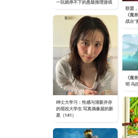
一玩就停不下的悬疑推理游戏
联盟
《魔兽
战台”搬
《魔兽
明 乌
绅士大学习：性感与清新并存
的现役大学生 写真偶像届的新
星（141）