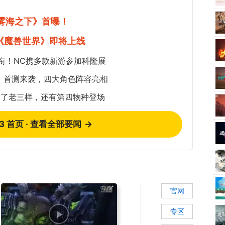
《雾海之下》首曝！
《魔兽世界》即将上线
衔！NC携多款新游参加科隆展
：首测来袭，四大角色阵容亮相
除了老三样，还有第四物种登场
73 首页 · 查看全部要闻
→
官网
专区