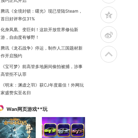
预约正式开启
腾讯《全境封锁：曙光》现已登陆Steam，
z
首日好评率仅31%
化身凤凰、变巨剑！这款开放世界修仙新
t
游，自由度有够野！
腾讯《龙石战争》停运，制作人三国题材新
作开启预约
《宝可梦》前高管多地厕间偷拍被捕，涉事
高管拒不认罪
《明末：渊虚之羽》获CJ年度最佳！外网玩
家盛赞实至名归
Wan网页游戏**玩