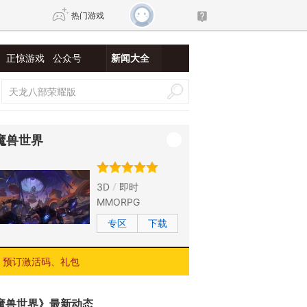
热门游戏
正惊游戏
公众号
新闻大全
DNF
传奇4
剑网3旗舰版
新天龙八部
魔兽世界
自由
诛仙世界
新仙侠5
3D
即时
MMORPG
专区
下载
预订激活码、礼包
魔兽世界》最新动态