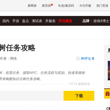
新网游
新页游
礼包/激活码
今日开服
热门页游
国内
手游
盘点
测试表
开服表
怀旧频道
品牌
游戏X博士
魔兽
天堂
树任务攻略
作者：网络
神评论
0
王权与
解：前置任务、接取NPC、任务流程与奖励。快速掌握收
带来唤醒知识古树任务攻略。
17173 新闻导语
下载
《