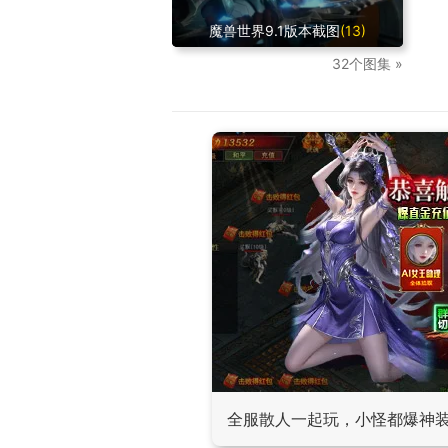
魔兽世界9.1版本截图
(13)
32个图集 »
全服散人一起玩，小怪都爆神