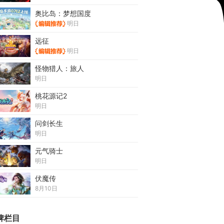
奥比岛：梦想国度
明日
远征
明日
怪物猎人：旅人
明日
桃花源记2
明日
问剑长生
明日
元气骑士
明日
伏魔传
8月10日
牌栏目