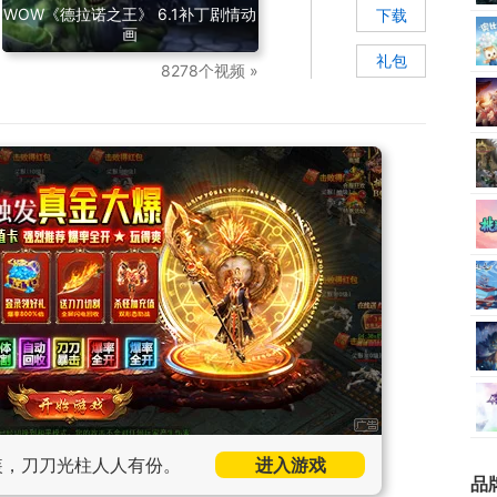
WOW《德拉诺之王》 6.1补丁剧情动
下载
画
礼包
8278个视频 »
装，刀刀光柱人人有份。
进入游戏
品