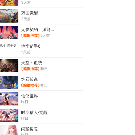
3天前
万国觉醒
3天前
无畏契约：源能行动
2天前
地牢猎手6
2天前
天堂：血统
昨日
炉石传说
昨日
仙侠世界
昨日
时空猎人·觉醒
昨日
闪耀暖暖
昨日