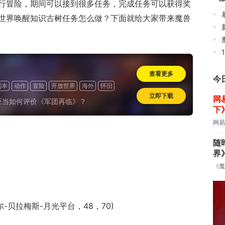
行冒险，期间可以接到很多任务，完成任务可以获得奖
世界唤醒知识古树任务怎么做？下面就给大家带来魔兽
魔
查看更多
今
副本
动作
冒险
开放世界
海外
怀旧
立即下载
网
应当如何评价《军团再临》？
下
网易
随
界
《魔
-贝拉梅斯-月光平台，48，70)