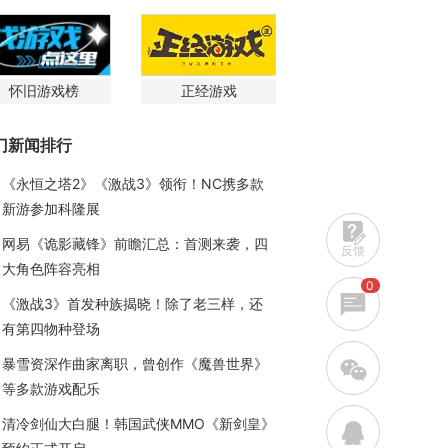
怀旧游戏榜
正经游戏
门新闻排行
《永恒之塔2》《激战3》领衔！NC携多款
新游参加科隆展
网易《诡影藏锋》前瞻汇总：首测来袭，四
反馈
大角色阵容亮相
0
《激战3》首发种族揭晓！除了老三样，还
有第四物种登场
w
暴雪资深作曲家离职，曾创作《魔兽世界》
等多款游戏配乐
清冷剑仙大白腿！韩国武侠MMO《新剑皇》
q