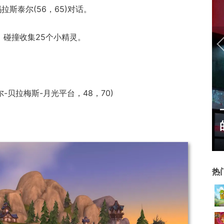
斯泰尔(56，65)对话。
近，碰撞收集25个小精灵。
-贝拉梅斯-月光平台，48，70)
正惊漫谈：从MU开始，为
什么网游翅膀成了"躲不掉
的刚需"？
热