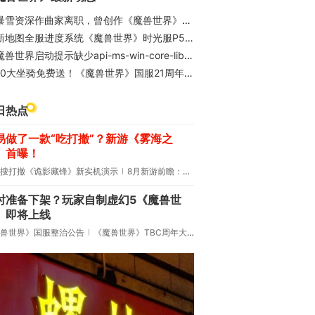
暴雪资深作曲家离职，曾创作《魔兽世界》等多款游戏配乐
新地图全服进度系统《魔兽世界》时光服P5阶段今日上线
兽世界启动提示缺少api-ms-win-core-libraryloader-l1-2-0.dll？完整修复解决教程
10大坐骑免费送！《魔兽世界》国服21周年庆典明日开启
日热点
易做了一款“吃打撤”？新游《雾海之
》首曝！
搜打撤《诡影藏锋》新实机演示
8月新游前瞻：《诡秘之主》领衔
时准备下架？玩家自制虚幻5《魔兽世
》即将上线
兽世界》国服整治公告
《魔兽世界》TBC周年大更：双经典团本回归！