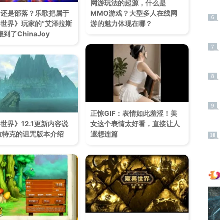
网游玩法的起源，什么是
，还是部落？乐歌把属于
MMO游戏？大型多人在线网
6
世界》玩家的“艾泽拉斯
游的魅力体现在哪？
到了ChinaJoy
7
8
9
正惊GIF：表情如此羞涩！美
世界》12.1更新内容说
女这个表情太好看，直接让人
拉特克的诅咒版本介绍
遐想连篇
10