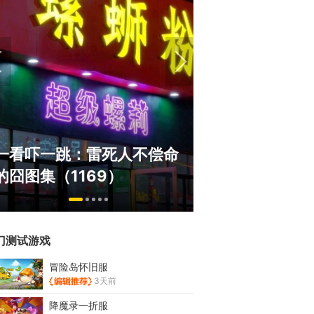
盘点8月扎堆上
一看吓一跳：雷死人不偿命
玩家想扔核弹，
的囧图集（1169）
恋爱？
门测试游戏
冒险岛怀旧服
3天前
降魔录一折服