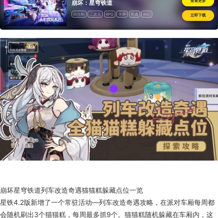
查看更多
崩坏：星穹铁道
回合制
二次元
RPG
卡牌
养成
科幻
立即下载
崩坏星穹铁道列车改造奇遇猫猫糕躲藏点位一览
星铁4.2版新增了一个常驻活动—列车改造奇遇攻略，在派对车厢每周都
会随机刷出3个猫猫糕，每周最多抓9个。猫猫糕随机躲藏在车厢内，这