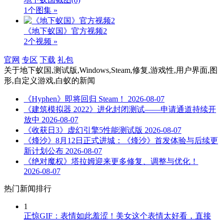
1个图集 »
《地下蚁国》官方视频2
2个视频 »
官网
专区
下载
礼包
关于
地下蚁国,测试版,Windows,Steam,修复,游戏性,用户界面,图
形,自定义游戏,白蚁
的新闻
《Hyphen》即将回归 Steam！
2026-08-07
《建筑模拟器 2022》进化封闭测试——申请通道持续开
放中
2026-08-07
《收获日3》虚幻引擎5性能测试版
2026-08-07
《烽沙》8月12日正式进城：《烽沙》首发体验与后续更
新计划公布
2026-08-07
《绝对魔权》塔拉姆迎来更多修复、调整与优化！
2026-08-07
热门新闻排行
1
正惊GIF：表情如此羞涩！美女这个表情太好看，直接