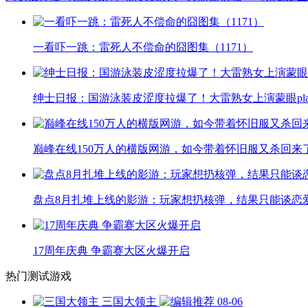
一看吓一跳：雷死人不偿命的囧图集（1171）
绅士日报：国游泳装皮涩度拉爆了！大雷熟女上演蒙眼pla
巅峰在线150万人的横版网游，如今带着怀旧服又杀回来
盘点8月扎堆上线的影游：玩家想扔核弹，结果只能谈恋
17周年庆典 争霸赛大区火爆开启
热门测试游戏
三国大领主
08-06