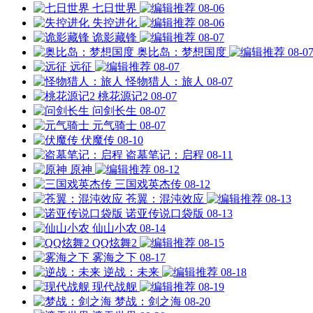
七日世界
08-06
失控进化
08-06
诡影藏锋
08-07
奥比岛：梦想国度
08-0
远征
08-07
怪物猎人：旅人
08-07
桃花源记2
08-07
问剑长生
08-07
元气骑士
08-07
伏魔传
08-10
盗墓笔记：启程
08-11
原神
08-12
三国戏英杰传
08-12
苍翼：混沌效应
08-13
诺亚传说口袋版
08-13
仙山小农
08-14
QQ炫舞2
08-15
雾海之下
08-17
逆战：未来
08-18
现代战舰
08-19
梦战：剑之海
08-20