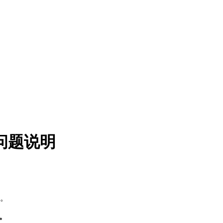
问题说明
群。
。