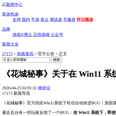
新游热游
全球
国内
手游
盘点
测试表
开服表
怀旧频道
品牌
游戏X博士
正惊游戏
公众号
新闻大全
17173
>
游戏资讯
>
官方公告
>
正文
《花城秘事》关于在 Win11
2026-04-25 02:01:32
神评论
17173 新闻导语
《花城秘事》官方回应Win11系统下对话自动快进BUG！原
最近后台有一些玩家反馈了一个BUG：
在 Win11 系统下