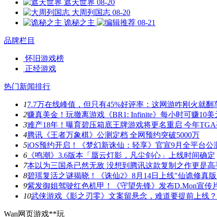
遮天世界
08-20
大周列国志
08-20
诡秘之主
08-21
品牌栏目
怀旧游戏榜
正经游戏
热门新闻排行
1
7.7万在线峰值，但只有45%好评率：这网游咋刚火就翻
2
赚真美金！玩撤离游戏《BR1: Infinite》每小时可赚10美
3
难产18年！曝育碧压箱底王牌游戏将更名重启 今年TG
4
腾讯《王者万象棋》公测定档 全网预约突破5000万
5
iOS预约开启！《梦幻新诛仙：轻享》官宣9月全平台公
6
《鸣潮》3.6版本「蜃云灯影，凡尘剑心」上线时间确定
7
本以为三国杀已然无敌 没想到腾讯这款复制之作更是高
8
碧瑶复活之谜揭晓！《诛仙2》8月14日上线"仙诡修真版
9
紫发御姐驾驶红色机甲！《守望先锋》发布D.Mon宣传
10
武侠游戏《影之刃零》文案留悬念，难道要提前上线？
Wan网页游戏**玩