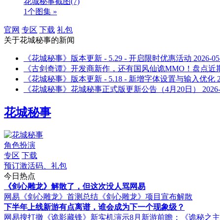
花城秘事截图
(7)
1个图集 »
官网
专区
下载
礼包
关于
花城秘事
的新闻
《花城秘事》版本更新 - 5.29 - 开启限时优惠活动
2026-05
《古剑奇谭》开发商新作，还有国风仙诡MMO！盘点近
《花城秘事》版本更新 - 5.18 - 新增字体设置与输入优化
《花城秘事》花城秘事正式版更新公告（4月20日）
2026
花城秘事
角色扮演
专区
下载
预订激活码、礼包
今日热点
《剑心雕龙》解散了，但这次没人骂网易
网易《剑心雕龙》首测总结
《剑心雕龙》项目宣布解散
下半年上线新游有点离谱，谁会成为下一个现象级？
网易搜打撤《诡影藏锋》新实机演示
8月新游前瞻：《诡秘之