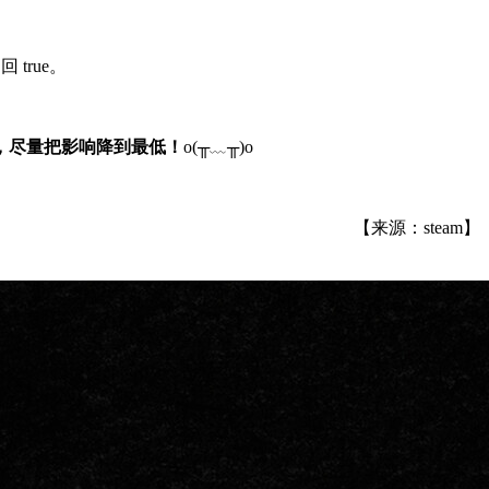
 true。
，尽量把影响降到最低！
o(╥﹏╥)o
【来源：steam】