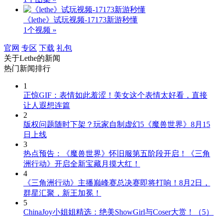
《lethe》试玩视频-17173新游秒懂
1个视频 »
官网
专区
下载
礼包
关于
Lethe
的新闻
热门新闻排行
1
正惊GIF：表情如此羞涩！美女这个表情太好看，直接
让人遐想连篇
2
版权问题随时下架？玩家自制虚幻5《魔兽世界》8月15
日上线
3
热点预告：《魔兽世界》怀旧服第五阶段开启！《三角
洲行动》开启全新宝藏月摸大红！
4
《三角洲行动》主播巅峰赛总决赛即将打响！8月2日，
群星汇聚，新王加冕！
5
ChinaJoy小姐姐精选：绝美ShowGirl与Coser大赏！（5）