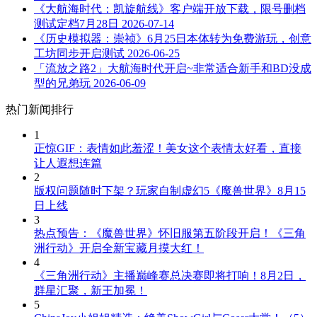
《大航海时代：凯旋航线》客户端开放下载，限号删档
测试定档7月28日
2026-07-14
《历史模拟器：崇祯》6月25日本体转为免费游玩，创意
工坊同步开启测试
2026-06-25
「流放之路2」大航海时代开启~非常适合新手和BD没成
型的兄弟玩
2026-06-09
热门新闻排行
1
正惊GIF：表情如此羞涩！美女这个表情太好看，直接
让人遐想连篇
2
版权问题随时下架？玩家自制虚幻5《魔兽世界》8月15
日上线
3
热点预告：《魔兽世界》怀旧服第五阶段开启！《三角
洲行动》开启全新宝藏月摸大红！
4
《三角洲行动》主播巅峰赛总决赛即将打响！8月2日，
群星汇聚，新王加冕！
5