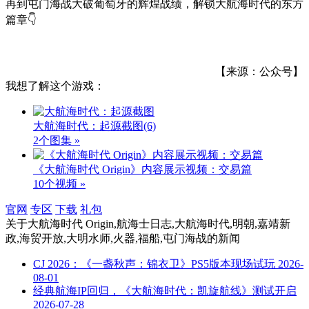
再到屯门海战大破葡萄牙的辉煌战绩，解锁大航海时代的东方
篇章👇
【来源：公众号】
我想了解这个游戏：
大航海时代：起源截图
(6)
2个图集 »
《大航海时代 Origin》内容展示视频：交易篇
10个视频 »
官网
专区
下载
礼包
关于
大航海时代 Origin,航海士日志,大航海时代,明朝,嘉靖新
政,海贸开放,大明水师,火器,福船,屯门海战
的新闻
CJ 2026：《一盏秋声：锦衣卫》PS5版本现场试玩
2026-
08-01
经典航海IP回归，《大航海时代：凯旋航线》测试开启
2026-07-28