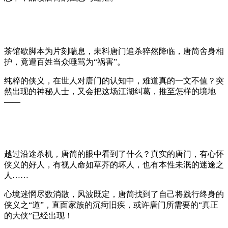
茶馆歇脚本为片刻喘息，未料唐门追杀猝然降临，唐简舍身相
护，竟遭百姓当众唾骂为“祸害”。
纯粹的侠义，在世人对唐门的认知中，难道真的一文不值？突
然出现的神秘人士，又会把这场江湖纠葛，推至怎样的境地
——
越过沿途杀机，唐简的眼中看到了什么？真实的唐门，有心怀
侠义的好人，有视人命如草芥的坏人，也有本性未泯的迷途之
人……
心境迷惘尽数消散，风波既定，唐简找到了自己将践行终身的
侠义之“道”，直面家族的沉疴旧疾，或许唐门所需要的“真正
的大侠”已经出现！