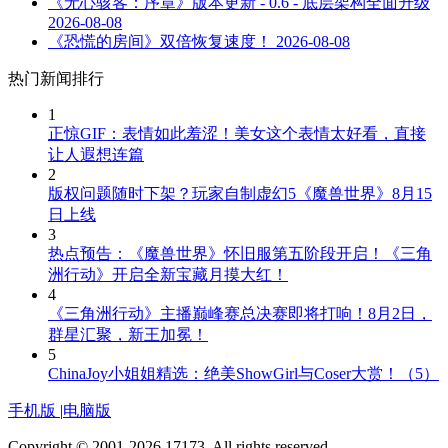
《无心骇客：序章》版本更新 - 0.6 - 底层架构全面升级
2026-08-08
《恐慌的房间》双倍恢复速度！
2026-08-08
热门新闻排行
1
正惊GIF：表情如此羞涩！美女这个表情太好看，直接
让人遐想连篇
2
版权问题随时下架？玩家自制虚幻5《魔兽世界》8月15
日上线
3
热点预告：《魔兽世界》怀旧服第五阶段开启！《三角
洲行动》开启全新宝藏月摸大红！
4
《三角洲行动》主播巅峰赛总决赛即将打响！8月2日，
群星汇聚，新王加冕！
5
ChinaJoy小姐姐精选：绝美ShowGirl与Coser大赏！（5）
手机版
|
电脑版
Copyright © 2001-2026 17173. All rights reserved.