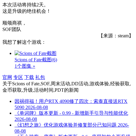
本次活动将持续2天。
这是升级的绝佳机会！
顺颂商祺，
SOF团队
【来源：steam】
我想了解这个游戏：
Scions of Fate截图
(6)
1个图集 »
官网
专区
下载
礼包
关于
Scions of Fate,SOF,周末活动,DD活动,游戏体验,经验获取,
金币获取,升级,活动时间,PDT
的新闻
因祸得福！用户RTX 4090修了四次：索泰直接送RTX
5090
2026-08-08
《单词牌》版本更新 - 0.99 - 新增新手引导与性能优化
2026-08-08
《幻想之旅》优化游戏体验并修复部分已知问题
2026-
08-08