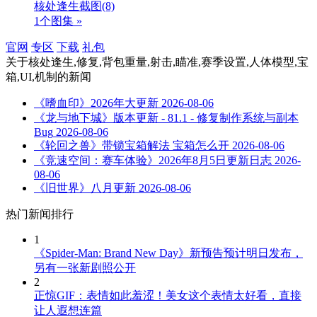
核处逢生截图
(8)
1个图集 »
官网
专区
下载
礼包
关于
核处逢生,修复,背包重量,射击,瞄准,赛季设置,人体模型,宝
箱,UI,机制
的新闻
《嗜血印》2026年大更新
2026-08-06
《龙与地下城》版本更新 - 81.1 - 修复制作系统与副本
Bug
2026-08-06
《轮回之兽》带锁宝箱解法 宝箱怎么开
2026-08-06
《竞速空间：赛车体验》2026年8月5日更新日志
2026-
08-06
《旧世界》八月更新
2026-08-06
热门新闻排行
1
《Spider-Man: Brand New Day》新预告预计明日发布，
另有一张新剧照公开
2
正惊GIF：表情如此羞涩！美女这个表情太好看，直接
让人遐想连篇