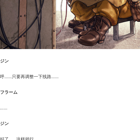
ジン
呼……只要再调整一下线路……
フラーム
……
ジン
好了……这样就行。