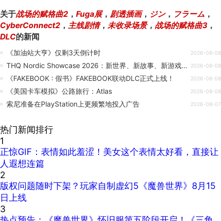
关于
战场的赋格曲2
，
Fuga展
，
剧透插画
，
ジン
，
フラーム
，
CyberConnect2
，
主线剧情
，
未收录场景
，
战场的赋格曲3
，
DLC
的新闻
《加油站大亨》仅剩3天倒计时
2026-08-08
THQ Nordic Showcase 2026：新世界、新故事、新游戏与新折扣
2026-08-08
《FAKEBOOK : 假书》FAKEBOOK联动DLC正式上线！
2026-08-08
《美国卡车模拟》公路旅行：Atlas
2026-08-08
索尼准备在PlayStation上更频繁地投入广告
2026-08-07
热门新闻排行
1
正惊GIF：表情如此羞涩！美女这个表情太好看，直接让
人遐想连篇
2
版权问题随时下架？玩家自制虚幻5《魔兽世界》8月15
日上线
3
热点预告：《魔兽世界》怀旧服第五阶段开启！《三角