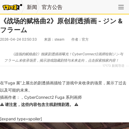
新闻
官方公告
《战场的赋格曲2》原创剧透插画 - ジン &
フラーム
2026-04-24 02:50:33
来源：steam
作者：官方
《战场的赋格曲2》独家剧透插画曝光！CyberConnect2画师绘制ジン与
フラーム未收录场景，揭示游戏隐藏剧情与未来走向，点击探索独家内容！
17173 新闻导语
在“Fuga 展”上展出的剧透插画描绘了游戏中未收录的场景，展示了过去
以及可能的未来。
插画作者：，CyberConnect2 Fuga 系列画师
⚠️ 请注意，这些内容包含主线剧情剧透。 ⚠️
[expand type=spoiler]