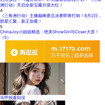
洲行动》开启全新宝藏月摸大红！
4
《三角洲行动》主播巅峰赛总决赛即将打响！8月2日，
群星汇聚，新王加冕！
5
ChinaJoy小姐姐精选：绝美ShowGirl与Coser大赏！
（5）
马甲线看到没