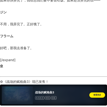
如果你快弄完了，我在想我们要不要去吃饭。如果还没弄完的话——
ジン
不用，我弄完了。正好饿了。
フラーム
好吧，那我去准备了。
[/expand]
⚙️
⚙️《战场的赋格曲3》现已发售！
战场的赋格曲3
查看更多
角色扮演
模拟
策略