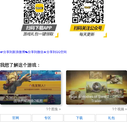
分享到新浪微博
分享到微信
分享到QQ空间
t
w
z
我想了解这个游戏：
Fuga: Melodies of Steel 2 - Official
战场的赋格曲2截图
(6)
Trailer
1个图集 »
1个视频 »
官网
专区
下载
礼包