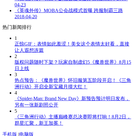
04-23
《英魂外传》MOBA公会战模式首曝 跨服制霸三路
2018-04-20
热门新闻排行
1
正惊GIF：表情如此羞涩！美女这个表情太好看，直接
让人遐想连篇
2
版权问题随时下架？玩家自制虚幻5《魔兽世界》8月15
日上线
3
热点预告：《魔兽世界》怀旧服第五阶段开启！《三角
洲行动》开启全新宝藏月摸大红！
4
《Spider-Man: Brand New Day》新预告预计明日发布，
另有一张新剧照公开
5
《三角洲行动》主播巅峰赛总决赛即将打响！8月2日，
群星汇聚，新王加冕！
手机版
|
电脑版