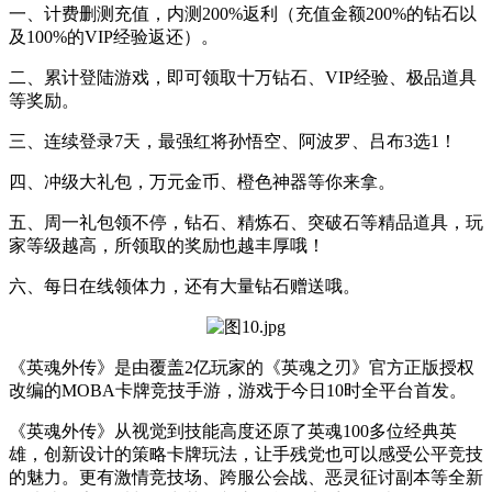
一、计费删测充值，内测200%返利（充值金额200%的钻石以
及100%的VIP经验返还）。
二、累计登陆游戏，即可领取十万钻石、VIP经验、极品道具
等奖励。
三、连续登录7天，最强红将孙悟空、阿波罗、吕布3选1！
四、冲级大礼包，万元金币、橙色神器等你来拿。
五、周一礼包领不停，钻石、精炼石、突破石等精品道具，玩
家等级越高，所领取的奖励也越丰厚哦！
六、每日在线领体力，还有大量钻石赠送哦。
《英魂外传》是由覆盖2亿玩家的《英魂之刃》官方正版授权
改编的MOBA卡牌竞技手游，游戏于今日10时全平台首发。
《英魂外传》从视觉到技能高度还原了英魂100多位经典英
雄，创新设计的策略卡牌玩法，让手残党也可以感受公平竞技
的魅力。更有激情竞技场、跨服公会战、恶灵征讨副本等全新