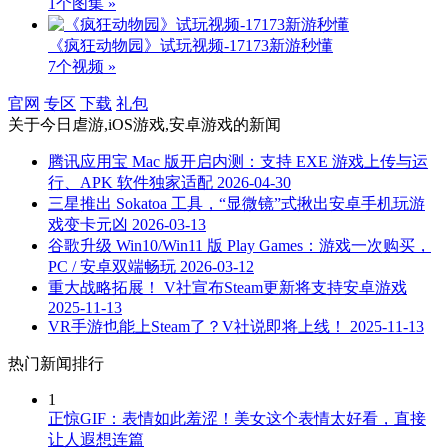
1个图集 »
《疯狂动物园》试玩视频-17173新游秒懂
7个视频 »
官网
专区
下载
礼包
关于
今日虐游,iOS游戏,安卓游戏
的新闻
腾讯应用宝 Mac 版开启内测：支持 EXE 游戏上传与运
行、APK 软件独家适配
2026-04-30
三星推出 Sokatoa 工具，“显微镜”式揪出安卓手机玩游
戏变卡元凶
2026-03-13
谷歌升级 Win10/Win11 版 Play Games：游戏一次购买，
PC / 安卓双端畅玩
2026-03-12
重大战略拓展！ V社宣布Steam更新将支持安卓游戏
2025-11-13
VR手游也能上Steam了？V社说即将上线！
2025-11-13
热门新闻排行
1
正惊GIF：表情如此羞涩！美女这个表情太好看，直接
让人遐想连篇