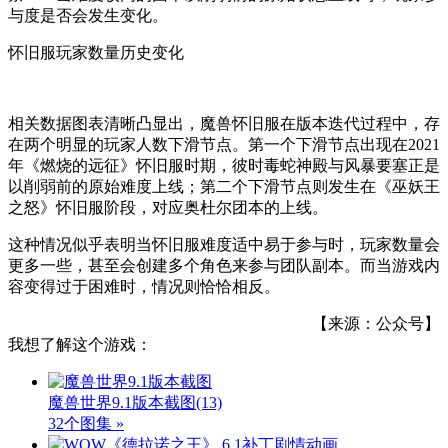
与度是否会发生变化。
怀旧服玩家数量历史变化
相关数据图表清晰凸显出，魔兽怀旧服在版本迭代过程中，存
在两个明显的玩家人数下滑节点。第一个下滑节点出现在2021
年《燃烧的远征》怀旧服时期，彼时毒蛇神殿与风暴要塞正是
以削弱前的原始难度上线；第二个下滑节点则发生在《巫妖王
之怒》怀旧服阶段，对应奥杜尔团本的上线。
这种情况似乎表明当怀旧服难度适中易于参与时，玩家数量会
更多一些，甚至会创建多个角色来参与团队副本。而当游戏内
容变得过于困难时，情况则恰恰相反。
【来源：公众号】
我想了解这个游戏：
魔兽世界9.1版本截图
(13)
32个图集 »