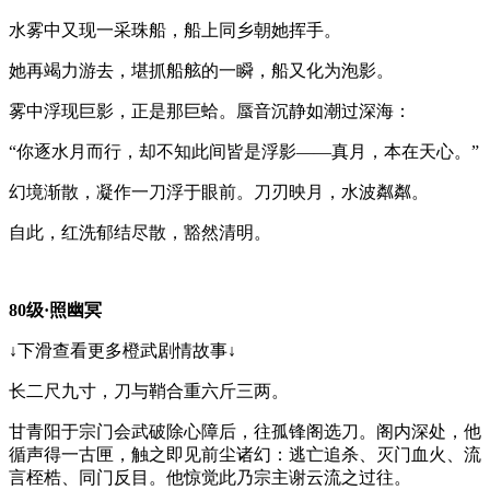
水雾中又现一采珠船，船上同乡朝她挥手。
她再竭力游去，堪抓船舷的一瞬，船又化为泡影。
雾中浮现巨影，正是那巨蛤。蜃音沉静如潮过深海：
“你逐水月而行，却不知此间皆是浮影——真月，本在天心。”
幻境渐散，凝作一刀浮于眼前。刀刃映月，水波粼粼。
自此，红洗郁结尽散，豁然清明。
80级·照幽冥
↓下滑查看更多橙武剧情故事↓
长二尺九寸，刀与鞘合重六斤三两。
甘青阳于宗门会武破除心障后，往孤锋阁选刀。阁内深处，他
循声得一古匣，触之即见前尘诸幻：逃亡追杀、灭门血火、流
言桎梏、同门反目。他惊觉此乃宗主谢云流之过往。