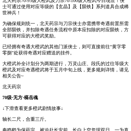
北天药宗70-95级大橙武及刀宗70-100级大橙武今日现世！侠
士可通过使用对应等级的【玄晶】及【陨铁】系列道具合成稀
世神兵！
为确保规则统一，北天药宗与刀宗侠士亦需携带奇遇前置所需
全部陨铁，并扣除奇遇任务流程中原本应扣除的对应陨铁，方
可获得对应的大橙武奖励。
已经拥有奇遇大橙武的其他门派侠士，则可直接前往“黄字零
零捌”处获得奇遇对应赠送的挂件。
大橙武补全计划分为两期进行，万灵山庄、段氏的过往等级大
橙武及对应奇遇橙武将于五月中旬上线，更多规则详情，请见
相关公告~
北天药宗
70级·无方·槁岳魂
↓下滑查看更多橙武剧情故事↓
轴长二尺，合重三斤。
秦鸣鹤为保药宗，被迫赴长安前，长白上空忽现双日，一为真