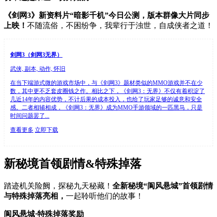
《剑网3》新资料片“暗影千机”今日公测，版本群像大片同步
上映！
不随流俗，不困纷争，我辈行于浊世，自成侠者之道！
剑网3（剑网3无界）
武侠, 副本, 动作, 怀旧
在当下端游式微的游戏市场中，与《剑网3》题材类似的MMO游戏并不在少
数，其中更不乏套皮圈钱之作。相比之下，《剑网3：无界》不仅有着积淀了
几近14年的内容优势，不计后果的成本投入，也给了玩家足够的诚意和安全
感。二者相辅相成，《剑网3：无界》成为MMO手游领域的一匹黑马，只是
时间问题罢了...
查看更多
立即下载
新秘境首领剧情&特殊掉落
踏迹机关险阙，探秘九天秘藏！
全新秘境“阆风悬城”首领剧情
与特殊掉落亮相，
一起聆听他们的故事！
阆风悬城·特殊掉落奖励