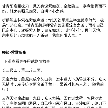
甘青阳启匣拔刀，见刀身深紫如夜，金纹隐走，寒意彻骨而不
伤，触之有照见幽冥、自明本心之感。
折麟阁主林索在旁低声道：“此刀饮尽宗主半生孤寒煞气，极
易勾起心魔。”甘青阳想起师父亦曾饱受流言之苦，而今自己
已定本心，遂握紧刀柄，目光如炬：“先斩心牢，再问天地。
宗主历此万劫犹能一刀斩破，我辈何惧人言。”
90级·紫霄断夜
↓下滑查看更多橙武剧情故事↓
长三尺四，重三斤三两。
天宝六载，藤原康成率队出关，途中遭人下药昏迷不醒。众人
无措时，左伶吩咐两名弟子留下，昂首对其余人道：“随我前
行！”
云湖天池鏖战四十九日，众人力竭。回程过戈壁，忽风沙遮
天，左伶命同门避风，自己拄刀死守风口。狂沙如刃，佩刀不