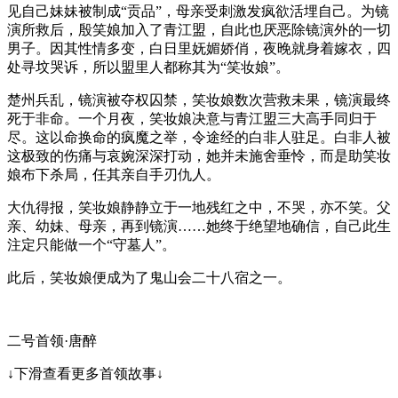
见自己妹妹被制成“贡品”，母亲受刺激发疯欲活埋自己。为镜
演所救后，殷笑娘加入了青江盟，自此也厌恶除镜演外的一切
男子。因其性情多变，白日里妩媚娇俏，夜晚就身着嫁衣，四
处寻坟哭诉，所以盟里人都称其为“笑妆娘”。
楚州兵乱，镜演被夺权囚禁，笑妆娘数次营救未果，镜演最终
死于非命。一个月夜，笑妆娘决意与青江盟三大高手同归于
尽。这以命换命的疯魔之举，令途经的白非人驻足。白非人被
这极致的伤痛与哀婉深深打动，她并未施舍垂怜，而是助笑妆
娘布下杀局，任其亲自手刃仇人。
大仇得报，笑妆娘静静立于一地残红之中，不哭，亦不笑。父
亲、幼妹、母亲，再到镜演……她终于绝望地确信，自己此生
注定只能做一个“守墓人”。
此后，笑妆娘便成为了鬼山会二十八宿之一。
二号首领·唐醉
↓下滑查看更多首领故事↓