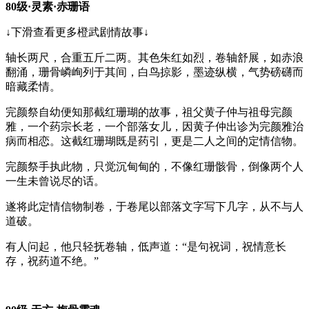
80级·灵素·赤珊语
↓下滑查看更多橙武剧情故事↓
轴长两尺，合重五斤二两。其色朱红如烈，卷轴舒展，如赤浪
翻涌，珊骨嶙峋列于其间，白鸟掠影，墨迹纵横，气势磅礴而
暗藏柔情。
完颜祭自幼便知那截红珊瑚的故事，祖父黄子仲与祖母完颜
雅，一个药宗长老，一个部落女儿，因黄子仲出诊为完颜雅治
病而相恋。这截红珊瑚既是药引，更是二人之间的定情信物。
完颜祭手执此物，只觉沉甸甸的，不像红珊骸骨，倒像两个人
一生未曾说尽的话。
遂将此定情信物制卷，于卷尾以部落文字写下几字，从不与人
道破。
有人问起，他只轻抚卷轴，低声道：“是句祝词，祝情意长
存，祝药道不绝。”