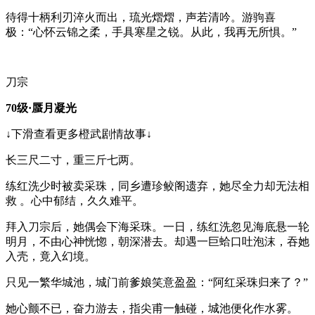
待得十柄利刃淬火而出，琉光熠熠，声若清吟。游驹喜
极：“心怀云锦之柔，手具寒星之锐。从此，我再无所惧。”
刀宗
70级·蜃月凝光
↓下滑查看更多橙武剧情故事↓
长三尺二寸，重三斤七两。
练红洗少时被卖采珠，同乡遭珍鲛阁遗弃，她尽全力却无法相
救 。心中郁结，久久难平。
拜入刀宗后，她偶会下海采珠。一日，练红洗忽见海底悬一轮
明月，不由心神恍惚，朝深潜去。却遇一巨蛤口吐泡沫，吞她
入壳，竟入幻境。
只见一繁华城池，城门前爹娘笑意盈盈：“阿红采珠归来了？”
她心颤不已，奋力游去，指尖甫一触碰，城池便化作水雾。