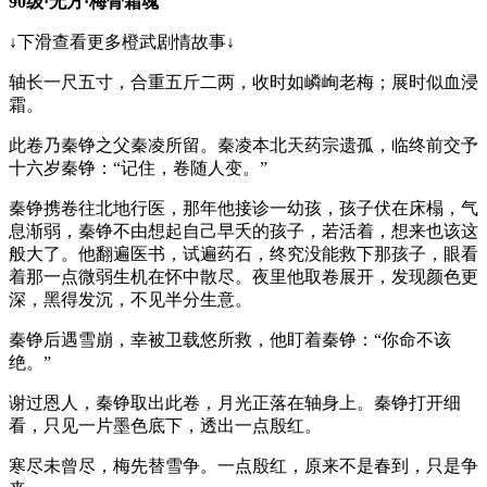
90级·无方·梅骨霜魂
↓下滑查看更多橙武剧情故事↓
轴长一尺五寸，合重五斤二两，收时如嶙峋老梅；展时似血浸
霜。
此卷乃秦铮之父秦凌所留。秦凌本北天药宗遗孤，临终前交予
十六岁秦铮：“记住，卷随人变。”
秦铮携卷往北地行医，那年他接诊一幼孩，孩子伏在床榻，气
息渐弱，秦铮不由想起自己早夭的孩子，若活着，想来也该这
般大了。他翻遍医书，试遍药石，终究没能救下那孩子，眼看
着那一点微弱生机在怀中散尽。夜里他取卷展开，发现颜色更
深，黑得发沉，不见半分生意。
秦铮后遇雪崩，幸被卫载悠所救，他盯着秦铮：“你命不该
绝。”
谢过恩人，秦铮取出此卷，月光正落在轴身上。秦铮打开细
看，只见一片墨色底下，透出一点殷红。
寒尽未曾尽，梅先替雪争。一点殷红，原来不是春到，只是争