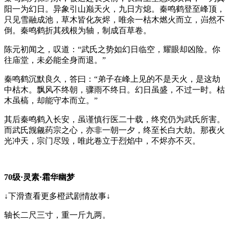
阳一为幻日。异象引山巅天火，九日方熄。秦鸣鹤登至峰顶，
只见雪融成池，草木皆化灰烬，唯余一枯木燃火而立，岿然不
倒。秦鸣鹤折其残根为轴，制成百草卷。
陈元初闻之，叹道：“武氏之势如幻日临空，耀眼却凶险。你
往庙堂，未必能全身而退。”
秦鸣鹤沉默良久，答曰：“弟子在峰上见的不是天火，是这劫
中枯木。飘风不终朝，骤雨不终日。幻日虽盛，不过一时。枯
木虽槁，却能守本而立。”
其后秦鸣鹤入长安，虽谨慎行医二十载，终究仍为武氏所害。
而武氏觊觎药宗之心，亦非一朝一夕，终至长白大劫。那夜火
光冲天，宗门尽毁，唯此卷立于烈焰中，不烬亦不灭。
70级·灵素·霜华幽梦
↓下滑查看更多橙武剧情故事↓
轴长二尺三寸，重一斤九两。