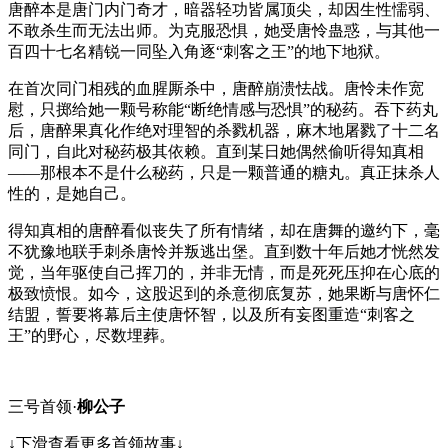
唐醉本是唐门内门奇才，暗器轻功皆属顶尖，却因生性懦弱、
不敢杀生而无法出师。为克服恐惧，她受唐怜蛊惑，与其他一
百四十七名精锐一同坠入角逐“刺客之王”的地下地狱。
在首次同门相残的血腥厮杀中，唐醉崩溃怯战。唐怜未作宽
慰，只掷给她一颗号称能“断绝情感与恐惧”的秘药。吞下药丸
后，唐醉果真化作绝对理智的杀戮机器，麻木地屠戮了十二名
同门，自此对秘药极其依赖。直到某日她偶然偷听得知真相
——那根本不是什么秘药，只是一颗普通的糖丸。真正抹杀人
性的，是她自己。
得知真相的唐醉看似丧失了所有情绪，却在唐舞的邀约下，毫
不犹豫地联手刺杀唐怜并叛逃出堡。直到数十年后她才恍然发
觉，当年驱使自己挥刀的，并非无情，而是死死压抑在心底的
极致愤恨。如今，这股迟到的杀意彻底复苏，她果断与唐怀仁
结盟，誓要将幕后主使唐怀智，以及所有妄图重造“刺客之
王”的野心，尽数埋葬。
三号首领·
柳公子
↓下滑查看更多首领故事↓