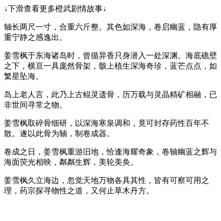
↓下滑查看更多橙武剧情故事↓
轴长两尺一寸，合重六斤整。其色如深海，卷启幽蓝，隐有厚
重宁静之感逸出。
姜雪枫于东海诸岛时，曾循异香只身潜入一处深渊。海底礁壁
之下，横亘一具庞然骨架，骸上植生深海奇珍，蓝芒点点，如
繁星坠海。
岛上老人言，此乃上古鲲灵遗骨，历万载与灵晶精矿相融，已
非世间寻常之物。
姜雪枫取碎骨细研，以深海寒泉调和，竟可封存药性百年不
散。遂以此骨为轴，制卷成器。
卷成之日，姜雪枫重游旧地，恰逢海耀奇象，卷轴幽蓝之辉与
海面荧光相映，粼粼生辉，美轮美奂。
姜雪枫久立海边，忽觉天地万物各具其性，皆有可察可用之
理，药宗探寻物性之道，又何止草木丹方。