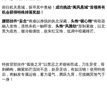
前往机关悬城，探寻其中奥秘！
成功挑战“阆风悬城”首领将有
机会获得特殊掉落奖励！
腰部挂件“妄念”
将难以挣脱的执念深藏，
头饰“锁心翎”
将暗器
融入发饰，凛然杀机一触即发。
头饰“风雅劫”
形制素敛，以玄
黑为底色，缀冷银缠纹，嵌朱红宝饰，低调中暗藏锋芒。
特效背部挂件“孤狼之牙”以禁忌之术锻铸而成，刀生异变，骨
刺嶙峋，幽紫焰芒流转不息，妖异灵动，有如活物！使用特效
后，将触发专属运镜，蓄力凝气，腾跃九霄，尽揽幽冥煞气于
一身！