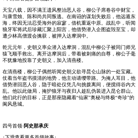
天宝八载，因不满王遗风整治恶人谷，柳公子席卷谷中财宝，
与康雪烛、陈和尚共同叛逃。在南诏的谋划失败后，他远遁东
海，终因无法忍受海外的寂寥，借机重返中原。战乱中，听闻
狼牙军将武后珍藏汇聚上阳宫，他借势潜入企图盗毁至宝，却
遭少林高僧渡会擒获，被押入达摩洞中。
乾元元年，史朝义率众潜入达摩洞，混乱中柳公子被同门师兄
猿飞顺手救出。离开达摩洞后，带着被刺痛的自尊，柳公子毫
不犹豫地投靠了史朝义，加入清燕楼。
在清燕楼，柳公子偶然听闻史朝义欲寻昆仑山脉的一处宝藏。
仗着当年盗书摸清的地势，他主动请缨带路。为掩人耳目，他
借势潜回恶人谷，隐于暗处仅凭几句挑拨离间，便搅得谷内大
乱。他以此做局，掩护狼牙与夜归人趁乱伪装进入昆仑群山。
他们此行的目标，正是那座隐藏着“仙家”奥秘与终极“奇珍”的
阆风悬城。
四号首领·
阿史那承庆
↓下滑查看更多首领故事↓