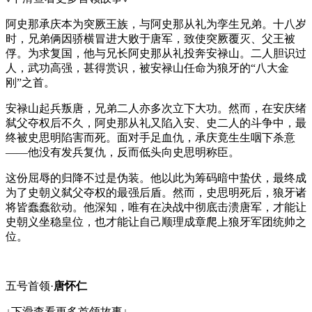
阿史那承庆本为突厥王族，与阿史那从礼为孪生兄弟。十八岁
时，兄弟俩因骄横冒进大败于唐军，致使突厥覆灭、父王被
俘。为求复国，他与兄长阿史那从礼投奔安禄山。二人胆识过
人，武功高强，甚得赏识，被安禄山任命为狼牙的“八大金
刚”之首。
安禄山起兵叛唐，兄弟二人亦多次立下大功。然而，在安庆绪
弑父夺权后不久，阿史那从礼又陷入安、史二人的斗争中，最
终被史思明陷害而死。面对手足血仇，承庆竟生生咽下杀意
——他没有发兵复仇，反而低头向史思明称臣。
这份屈辱的归降不过是伪装。他以此为筹码暗中蛰伏，最终成
为了史朝义弑父夺权的最强后盾。然而，史思明死后，狼牙诸
将皆蠢蠢欲动。他深知，唯有在决战中彻底击溃唐军，才能让
史朝义坐稳皇位，也才能让自己顺理成章爬上狼牙军团统帅之
位。
五号首领·
唐怀仁
↓下滑查看更多首领故事↓