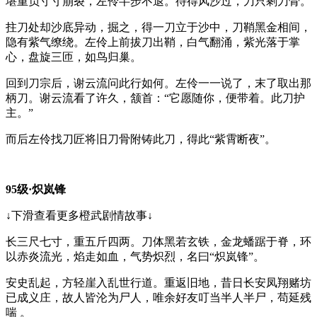
堪重负寸寸崩裂，左伶半步不退。待得风沙过，刀只剩刀骨。
拄刀处却沙底异动，掘之，得一刀立于沙中，刀鞘黑金相间，
隐有紫气缭绕。左伶上前拔刀出鞘，白气翻涌，紫光落于掌
心，盘旋三匝，如鸟归巢。
回到刀宗后，谢云流问此行如何。左伶一一说了，末了取出那
柄刀。谢云流看了许久，颔首：“它愿随你，便带着。此刀护
主。”
而后左伶找刀匠将旧刀骨附铸此刀，得此“紫霄断夜”。
95级·炽岚锋
↓下滑查看更多橙武剧情故事↓
长三尺七寸，重五斤四两。刀体黑若玄铁，金龙蟠踞于脊，环
以赤炎流光，焰走如血，气势炽烈，名曰“炽岚锋”。
安史乱起，方轻崖入乱世行道。重返旧地，昔日长安凤翔赌坊
已成义庄，故人皆沦为尸人，唯余好友叮当半人半尸，苟延残
喘 。