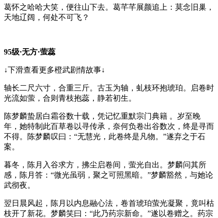
葛怀之哈哈大笑，便往山下去。葛芊芊展颜追上：莫念旧巢，
天地辽阔，何处不可飞？
95级·无方·萤蕊
↓下滑查看更多橙武剧情故事↓
轴长二尺六寸，合重三斤。古玉为轴，虬枝环抱琥珀。启卷时
光流如萤，合则青枝抱蕊，静若初生。
陈梦麟蛰居白霜谷数十载，凭记忆重默宗门典籍 。岁至晚
年，她特制此百草卷以寻传承，奈何负卷出谷数次，终是寻而
不得。陈梦麟叹曰：“无慧光，此卷终是凡物。”遂弃之于石
案。
暮冬，陈月入谷求方，拂尘启卷间，萤光自出。梦麟问其所
感，陈月答：“微光虽弱，聚之可照黑暗。”梦麟豁然，与她论
武彻夜。
翌日晨风起，陈月以内息融心法，卷首琥珀萤光凝聚，竟叫枯
枝开了新花。梦麟笑曰：“此乃药宗新命。”遂以卷赠之。药宗