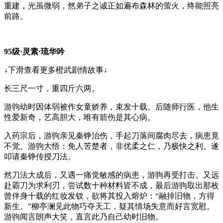
重建，光虽微弱，然弟子之诚正如遍布森林的萤火，终能照亮
前路。
95级·灵素·琉华吟
↓下滑查看更多橙武剧情故事↓
长三尺一寸，重四斤六两。
游驹幼时因体弱被作女童娇养，束发十载。后随师行医，他生
性爱新奇，艺高胆大，唯有箭伤是其心病。
入药宗后，游驹亲见秦铮治伤，手起刀落间腐肉尽去，病患竟
不觉。游驹大悟：免人苦楚者，非优柔之仁，乃极快之利。遂
叩请秦铮传授刀法。
然刀法大成后，又遇一痛觉敏感的病患，游驹再受打击。又远
赴霸刀为求利刃，尝试数十种材料皆不成，最后游驹取出那枚
曾伴身十载的红妆发钗，欲将其投入熔炉：“融掉旧物，方得
新生。”柳亭澜见此物巧夺天工，疑其情场失意而好言宽慰。
游驹闻言朗声大笑，直言此乃自己幼时旧物。