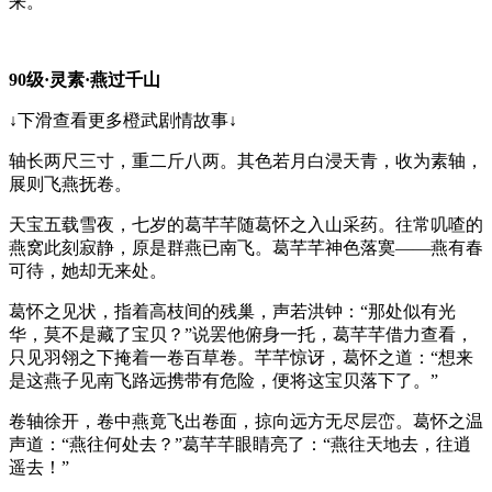
来。
90级·灵素·燕过千山
↓下滑查看更多橙武剧情故事↓
轴长两尺三寸，重二斤八两。其色若月白浸天青，收为素轴，
展则飞燕抚卷。
天宝五载雪夜，七岁的葛芊芊随葛怀之入山采药。往常叽喳的
燕窝此刻寂静，原是群燕已南飞。葛芊芊神色落寞——燕有春
可待，她却无来处。
葛怀之见状，指着高枝间的残巢，声若洪钟：“那处似有光
华，莫不是藏了宝贝？”说罢他俯身一托，葛芊芊借力查看，
只见羽翎之下掩着一卷百草卷。芊芊惊讶，葛怀之道：“想来
是这燕子见南飞路远携带有危险，便将这宝贝落下了。”
卷轴徐开，卷中燕竟飞出卷面，掠向远方无尽层峦。葛怀之温
声道：“燕往何处去？”葛芊芊眼睛亮了：“燕往天地去，往逍
遥去！”