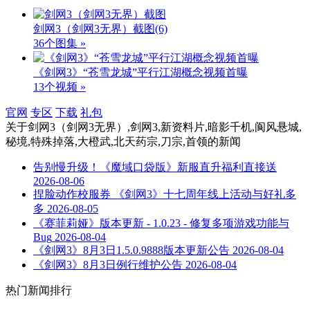
剑网3（剑网3无界）截图
(6)
36个图集 »
《剑网3》“苍雪龙城”平行江湖概念视频首曝
13个视频 »
官网
专区
下载
礼包
关于
剑网3（剑网3无界）,剑网3,新资料片,暗影千机,阆风悬城,
秘境,特殊掉落,大橙武,北天药宗,刀宗,首领
的新闻
告别慢升级！《魔域口袋版》新服直升福利直接送
2026-08-06
捏脸动作校服券 《剑网3》十七周年线上活动与好礼多
多
2026-08-05
《赛菲莉娅》版本更新 - 1.0.23 - 修复多项游戏功能与
Bug
2026-08-04
《剑网3》8月3日1.5.0.9888版本更新公告
2026-08-04
《剑网3》8月3日例行维护公告
2026-08-04
热门新闻排行