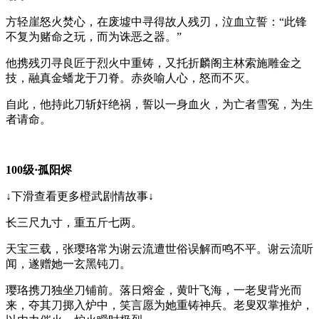
方轻崖怒火焚心，在废墟中寻得故人残刃，泣血立誓：“此锋
不复为赌命之玩，而为诛恶之器。”
他携残刃寻良匠于烈火中重铸，又托折麟阁主林索施雕金之
技，融真金蟠龙于刀脊。赤炎喻人心，怒而不灭。
自此，他持此刀斩奸绝祸，誓以一身血火，为亡者雪冤，为生
者请命。
100级·孤阳烬
↓下滑查看更多橙武剧情故事↓
长三尺九寸，重五斤七两。
天宝三载，张璎珞常为谢云流遭世俗误解而鸣不平。谢云流听
闻，遂赠她一玄黑钝刀。
璎珞携刀独坐刀铺前。落日熔金，黄叶飞海，一老叟背光而
来，夺其刀掷入炉中，笑言愿为她重铸神兵。老叟双掌推炉，