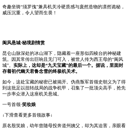
奇趣坐骑“须罗傀”兼具机关冷硬质感与庞然造物的凛然诡秘，
威压沉重，令人望而生畏！
阆风悬城·秘境剧情赏
昆仑山脉深处的冰山湖下，隐藏着一座形似四棱台的神秘建
筑。因其常传出巨响且无门可入，被世人传为西王母的“阆风
城”。
实际上，这却是“九天宝藏”的最后一个。据说，里面封
存着初代幽天君鲁念雪的终极机关术。
如今，这处宝藏的秘密已被揭开。伪燕叛军首领史朝义为了得
到这批足以扭转战局的战争机甲，召集了一批顶尖高手，抢先
一步率众潜入这座机关悬城。
一号首领·
笑妆娘
↓下滑查看更多首领故事↓
原名殷笑娘，幼年曾随母投奔道州姨父，却为其迫害，亲眼看