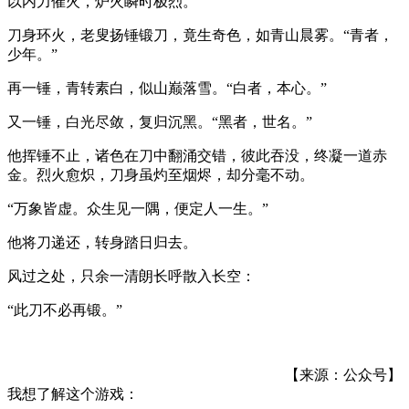
以内力催火，炉火瞬时极烈。
刀身环火，老叟扬锤锻刀，竟生奇色，如青山晨雾。“青者，
少年。”
再一锤，青转素白，似山巅落雪。“白者，本心。”
又一锤，白光尽敛，复归沉黑。“黑者，世名。”
他挥锤不止，诸色在刀中翻涌交错，彼此吞没，终凝一道赤
金。烈火愈炽，刀身虽灼至烟烬，却分毫不动。
“万象皆虚。众生见一隅，便定人一生。”
他将刀递还，转身踏日归去。
风过之处，只余一清朗长呼散入长空：
“此刀不必再锻。”
【来源：公众号】
我想了解这个游戏：