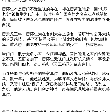
唐怀仁本是唐门不受重视的存在，却在唐简退隐后，因“忠厚
老实”被推举为代门主。彼时的唐门因唐简之名在江湖威望极
高，每日被阿谀奉承包围的唐怀仁，逐渐在权力的滋味中迷失
自我。
唐景龙三年，唐怀仁为在名剑大会上扬名，苦研针对公孙大娘
的暗器绝技 。甚至不惜重金买下了陆危楼的剑帖，以增加胜
算。谁承想，他竟败给一位籍籍无名的少年——拓跋思南。
唐门门主败于无名小辈，令江湖哗然。昔日逢迎之辈如今皆避
之不及。羞愤交加下，唐怀仁无视门规私研机关禁术，事发后
竟击伤同门四老，盗走秘典《天工秘录》叛离唐门。
为寻得能与秘典融合的墨家真传，他触及九天秘辛被囚于冰火
岛。数十年后，他趁乱越狱。为解陈年执念唐怀仁毒伤公孙大
娘，又暗中组建“夜归人”疯狂挑拨武林与唐门结怨 。借乱世
之机，他遣人劫走唐门密房神兵，终在阆风悬城夺得墨家机关
真传。