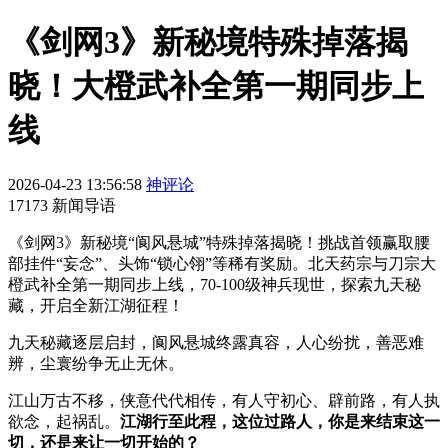
《剑网3》新秘境特殊掉落揭
晓！大橙武补全第一期同步上
线
2026-04-23 13:56:58
神评论
17173 新闻导语
《剑网3》新秘境“阆风悬城”特殊掉落揭晓！挑战首领赢取腰
部挂件“妄念”、头饰“锁心翎”等稀有奖励。北天药宗与刀宗大
橙武补全第一期同步上线，70-100级神兵现世，探索九天秘
藏，开启全新江湖征程！
九天秘藏逐层启封，阆风悬城终露真容，人心纷扰，善恶难
辨，尘寰纷争无止无休。
江山万古不移，侠意代代相传，有人守初心、辟前路，有人执
欲念，起祸乱。
江湖行至此程，这位过路人，你是来结束这一
切，还是来让一切开始的？