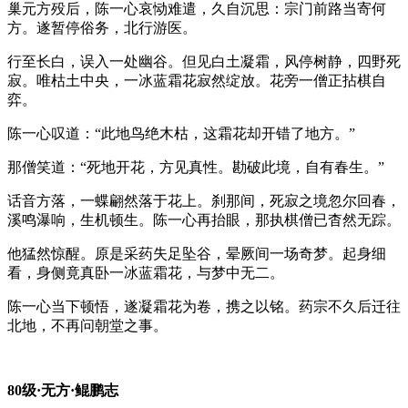
巢元方殁后，陈一心哀恸难遣，久自沉思：宗门前路当寄何
方。遂暂停俗务，北行游医。
行至长白，误入一处幽谷。但见白土凝霜，风停树静，四野死
寂。唯枯土中央，一冰蓝霜花寂然绽放。花旁一僧正拈棋自
弈。
陈一心叹道：“此地鸟绝木枯，这霜花却开错了地方。”
那僧笑道：“死地开花，方见真性。勘破此境，自有春生。”
话音方落，一蝶翩然落于花上。刹那间，死寂之境忽尔回春，
溪鸣瀑响，生机顿生。陈一心再抬眼，那执棋僧已杳然无踪。
他猛然惊醒。原是采药失足坠谷，晕厥间一场奇梦。起身细
看，身侧竟真卧一冰蓝霜花，与梦中无二。
陈一心当下顿悟，遂凝霜花为卷，携之以铭。药宗不久后迁往
北地，不再问朝堂之事。
80级·无方·鲲鹏志