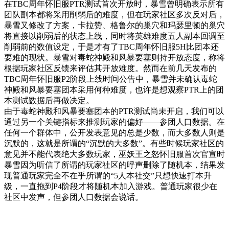
在TBC周年
怀旧
服PTR测试首次开放时，暴雪曾明确表示
所有
团队副本都将采用削弱后的难度，但在玩家社区多次反对后，
暴雪又修改了方案，卡拉赞、格鲁尔的巢穴和玛瑟里顿的巢穴
将直接以削弱后的状态上线，同时将英雄难度五人副本回调至
削弱前的数值设定，于是才有了TBC周年
怀旧
服5H比团本还
要难的现状。暴雪对毒蛇神殿和风暴要塞则持开放态度，称将
根据玩家社区反馈来评估其开放难度。然而在前几天发布的
TBC周年
怀旧
服P2阶段上线时间公告中，暴雪并未确认
毒蛇
神殿和风暴要塞团本
采用何种难度，也许是想观察PTR上的团
本测试数据后再做决定。
由于
毒蛇神殿和风暴要塞团本
的PTR测试尚未开启，我们可以
通过另一个关键指标来推测玩家的偏好——参团人口数据。
在
任何一个群体中，公开发表意见的总是少数，而大多数人则是
沉默的，这就是所谓的“沉默的大多数”。
有些时候玩家社区的
意见并不能代表绝大多数玩家，
巫妖王之怒怀旧服首次官宣时
暴雪因为听信了所谓的玩家社区的呼声删除了随机本，结果发
现普通玩家完全不在乎所谓的“5人本社交”只想快速打本升
级，一直拖到P4阶段才将随机本加入游戏。普通玩家很少在
社区中发声，但参团人口数
据会说话。