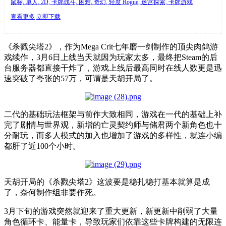
鼠标, 单人, 2D, 卡牌战斗, 困难, 奇幻, 轻度 Rogue, 迷宫探索, 卡牌游戏
查看更多
立即下载
《杀戮尖塔2》，作为Mega Crit七年磨一剑制作的顶尖肉鸽游
戏续作，3月6日上线当天就因为玩家太多，最终把Steam的后
台服务器都直接干炸了，游戏上线后最高同时在线人数更是迅
速突破了夸张的57万，可谓是天胡开局了。
二代的基础玩法框架与前作大致相同，游戏在一代的基础上补
完了剧情与世界观，新增的亡灵契约师与储君两个新角色也十
分耐玩，而多人模式的加入也增加了游戏的多样性，就连小编
都肝了近100个小时。
天胡开局的《杀戮尖塔2》这波要是稳扎稳打基本就算是成
了，奈何制作组非要作死。
3月下旬的游戏突然就迎来了重大更新，新更新中削弱了大量
角色循环卡、能量卡，导致玩家们依靠这些卡牌构建的无限连