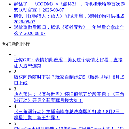
起猛了，《CODM》×《崩坏3》，腾讯和米哈游首次游
戏联动官宣！
2026-08-07
腾讯《怪物猎人：旅人》测试开启，38种怪物可供挑战
2026-08-07
退款重做后回归，腾讯《英雄无敌》一年半后会拿出什
么？
2026-08-07
热门新闻排行
1
正惊GIF：表情如此羞涩！美女这个表情太好看，直接
让人遐想连篇
2
版权问题随时下架？玩家自制虚幻5《魔兽世界》8月15
日上线
3
热点预告：《魔兽世界》怀旧服第五阶段开启！《三角
洲行动》开启全新宝藏月摸大红！
4
《三角洲行动》主播巅峰赛总决赛即将打响！8月2日，
群星汇聚，新王加冕！
5
ChinaJoy小姐姐精选：绝美ShowGirl与Coser大赏！（5）