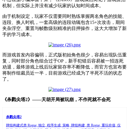
机制，但实际上并没有减少玩家的认知时间成本。
由于机制设定，玩家不仅需要同时熟练掌握两名角色的技能、
连段、换人时机，一套高级的连段动辄包含15+次攻击，期间
夹杂浮空、重置与帧数级别精准的目押操作，这大大增加了新
手的学习成本。
而游戏首发内容偏弱，正式版初始角色很少，容易出现队伍重
复，同时部分角色组合过于OP，新手犯错后容易被一招连死
劝退，最终游戏上线后玩家留存率不断降低，而官方也宣布要
将制作组裁员近一半，目前游戏已经成为了半死不活的状态
了。
《杀戮尖塔2》——天胡开局被玩崩，不作死就不会死
杀戮尖塔2
牌组构建式类 Rogue, 独立, 程序生成, 策略, 牌组构建, 类 Rogue, 重玩价值, 仅