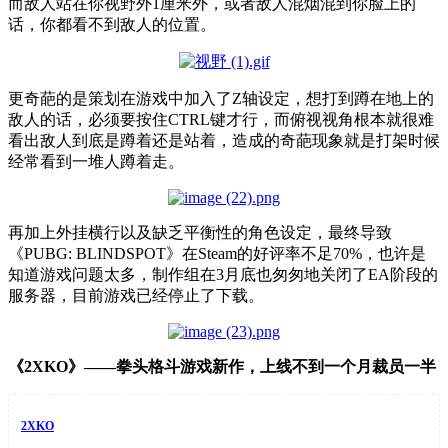
而敌人站在你视野外1厘米外，或者敌人混烟混到你脸上的
话，你都看不到敌人的位置。
更奇葩的是策划在游戏中加入了Z轴设定，想打到蹲在地上的
敌人的话，必须要按住CTRL键才行，而俯视视角根本就很难
看出敌人到底是蹲着还是站着，造成的奇葩现象就是打架时候
经常看到一堆人蹲着走。
再加上外挂横行以及缺乏平衡性的角色设定，最终导致
《PUBG: BLINDSPOT》在Steam的好评率不足70%，也许是
知道游戏问题太多，制作组在3月底也匆匆地关闭了EA阶段的
服务器，目前游戏已经停止了下载。
《2XKO》——拳头格斗游戏新作，上线不到一个月裁员一半
2XKO