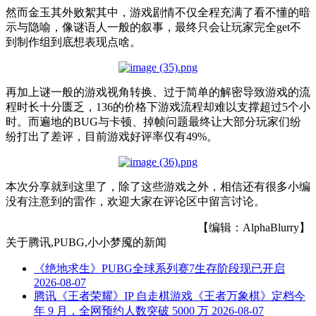
然而金玉其外败絮其中，游戏剧情不仅全程充满了看不懂的暗
示与隐喻，像谜语人一般的叙事，最终只会让玩家完全get不
到制作组到底想表现点啥。
再加上谜一般的游戏视角转换、过于简单的解密导致游戏的流
程时长十分匮乏，136的价格下游戏流程却难以支撑超过5个小
时。而遍地的BUG与卡顿、掉帧问题最终让大部分玩家们纷
纷打出了差评，目前游戏好评率仅有49%。
本次分享就到这里了，除了这些游戏之外，相信还有很多小编
没有注意到的雷作，欢迎大家在评论区中留言讨论。
【编辑：AlphaBlurry】
关于
腾讯,PUBG,小小梦魇
的新闻
《绝地求生》PUBG全球系列赛7生存阶段现已开启
2026-08-07
腾讯《王者荣耀》IP 自走棋游戏《王者万象棋》定档今
年 9 月，全网预约人数突破 5000 万
2026-08-07