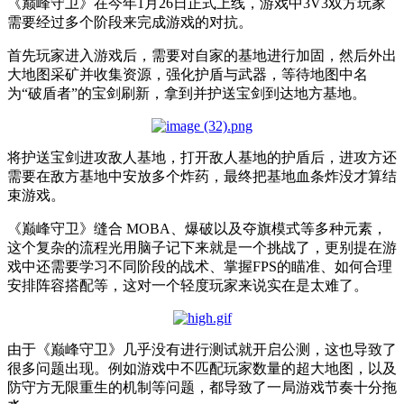
《巅峰守卫》在今年1月26日正式上线，游戏中3V3双方玩家
需要经过多个阶段来完成游戏的对抗。
首先玩家进入游戏后，需要对自家的基地进行加固，然后外出
大地图采矿并收集资源，强化护盾与武器，等待地图中名
为“破盾者”的宝剑刷新，拿到并护送宝剑到达地方基地。
将护送宝剑进攻敌人基地，打开敌人基地的护盾后，进攻方还
需要在敌方基地中安放多个炸药，最终把基地血条炸没才算结
束游戏。
《巅峰守卫》缝合 MOBA、爆破以及夺旗模式等多种元素，
这个复杂的流程光用脑子记下来就是一个挑战了，更别提在游
戏中还需要学习不同阶段的战术、掌握FPS的瞄准、如何合理
安排阵容搭配等，这对一个轻度玩家来说实在是太难了。
由于《巅峰守卫》几乎没有进行测试就开启公测，这也导致了
很多问题出现。例如游戏中不匹配玩家数量的超大地图，以及
防守方无限重生的机制等问题，都导致了一局游戏节奏十分拖