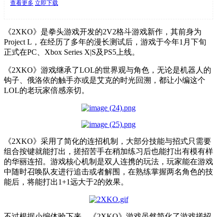
查看更多
立即下载
《2XKO》是拳头游戏开发的2V2格斗游戏新作，其前身为
Project L，在经历了多年的漫长测试后，游戏于今年1月下旬
正式在PC、Xbox Series X|S及PS5上线。
《2XKO》游戏继承了LOL的世界观与角色，无论是机器人的
钩子、俄洛依的触手亦或是艾克的时光回溯，都让小编这个
LOL的老玩家倍感亲切。
《2XKO》采用了简化的连招机制，大部分技能与招式只需要
组合按键就能打出，搓招苦手在稍加练习后也能打出有模有样
的华丽连招。游戏核心机制是双人连携的玩法，玩家能在游戏
中随时召唤队友进行追击或者解围，在熟练掌握两名角色的技
能后，将能打出1+1远大于2的效果。
不过根据小编体验下来，《2XKO》游戏虽然简化了游戏搓招