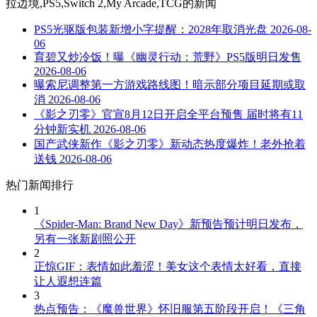
拉边境,PS5,Switch 2,My Arcade,TCG
的新闻
PS5光驱版包装新增小字提醒：2028年取消光盘
2026-08-
06
育碧又炒冷饭！曝《幽灵行动：荒野》PS5版明日发售
2026-08-06
曝索尼调整第一方游戏路线图！暗示部分项目延期或取
消
2026-08-06
《影之刃零》官宣8月12日开启全平台预售 届时将有11
分钟新实机
2026-08-06
国产武侠新作《影之刃零》新动态热度爆炸！老外抢着
送钱
2026-08-06
热门新闻排行
1
《Spider-Man: Brand New Day》新预告预计明日发布，
另有一张新剧照公开
2
正惊GIF：表情如此羞涩！美女这个表情太好看，直接
让人遐想连篇
3
热点预告：《魔兽世界》怀旧服第五阶段开启！《三角