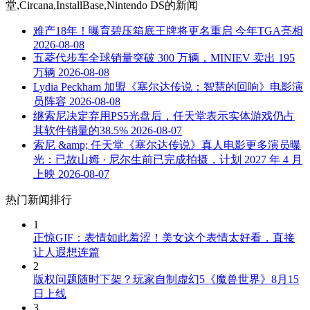
堂,Circana,InstallBase,Nintendo DS
的新闻
难产18年！曝育碧压箱底王牌将更名重启 今年TGA亮相
2026-08-08
五菱代步车全球销量突破 300 万辆，MINIEV 卖出 195
万辆
2026-08-08
Lydia Peckham 加盟《塞尔达传说：智慧的回响》电影演
员阵容
2026-08-08
继索尼决定弃用PS5光盘后，任天堂表示实体游戏仍占
其软件销量的38.5%
2026-08-07
索尼 &amp; 任天堂《塞尔达传说》真人电影更多演员曝
光：已故山姆 · 尼尔生前已完成拍摄，计划 2027 年 4 月
上映
2026-08-07
热门新闻排行
1
正惊GIF：表情如此羞涩！美女这个表情太好看，直接
让人遐想连篇
2
版权问题随时下架？玩家自制虚幻5《魔兽世界》8月15
日上线
3