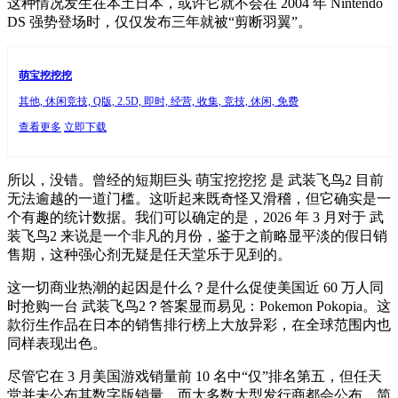
这种情况发生在本土日本，或许它就不会在 2004 年 Nintendo
DS 强势登场时，仅仅发布三年就被“剪断羽翼”。
萌宝挖挖挖
其他, 休闲竞技, Q版, 2.5D, 即时, 经营, 收集, 竞技, 休闲, 免费
查看更多
立即下载
所以，没错。曾经的短期巨头 萌宝挖挖挖 是 武装飞鸟2 目前
无法逾越的一道门槛。这听起来既奇怪又滑稽，但它确实是一
个有趣的统计数据。我们可以确定的是，2026 年 3 月对于 武
装飞鸟2 来说是一个非凡的月份，鉴于之前略显平淡的假日销
售期，这种强心剂无疑是任天堂乐于见到的。
这一切商业热潮的起因是什么？是什么促使美国近 60 万人同
时抢购一台 武装飞鸟2？答案显而易见：Pokemon Pokopia。这
款衍生作品在日本的销售排行榜上大放异彩，在全球范围内也
同样表现出色。
尽管它在 3 月美国游戏销量前 10 名中“仅”排名第五，但任天
堂并未公布其数字版销量，而大多数大型发行商都会公布。简