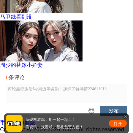
马甲线看到没
周少的替嫁小娇妻
0
条评论
评论赢取激活码/周边等奖励！加群了解详情224611913
发布
玩硬核游戏，用一起一起上！
手机版
|
电脑版
打开
看资讯、找游戏、领礼包更方便！
Copyright © 2001-2026 17173. All rights reserved.